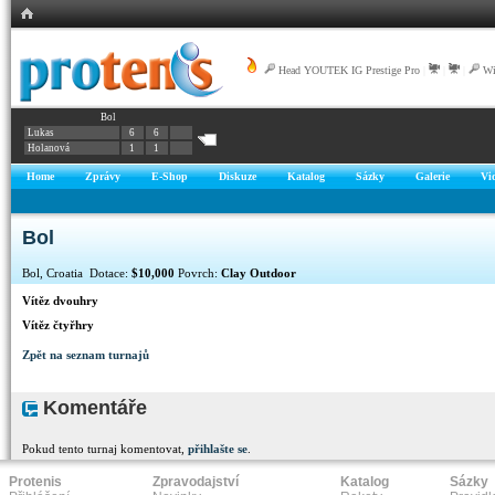
Head YOUTEK IG Prestige Pro
|
|
|
Wi
Bol
Lukas
6
6
Holanová
1
1
Home
Zprávy
E-Shop
Diskuze
Katalog
Sázky
Galerie
Vi
Bol
Bol, Croatia Dotace:
$10,000
Povrch:
Clay Outdoor
Vítěz dvouhry
Vítěz čtyřhry
Zpět na seznam turnajů
Komentáře
Pokud tento turnaj komentovat,
přihlašte se
.
Protenis
Zpravodajství
Katalog
Sázky