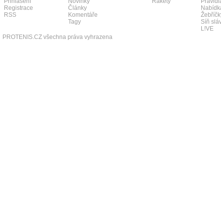
Přihlášení
Novinky
Rakety
Pravidl
Registrace
Články
Nabídk
RSS
Komentáře
Žebříčk
Tagy
Síň slá
L!VE
PROTENIS.CZ všechna práva vyhrazena