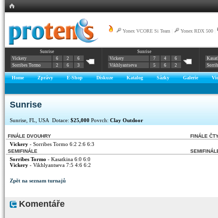
Yonex VCORE Si Team
|
Yonex RDX 500
|
Sunrise
Sunrise
Vickery
6
2
6
Vickery
7
4
6
Kasat
Sorribes Tormo
2
6
3
Vikhlyantseva
5
6
2
Sorri
Home
Zprávy
E-Shop
Diskuze
Katalog
Sázky
Galerie
Vi
Sunrise
Sunrise, FL, USA Dotace:
$25,000
Povrch:
Clay Outdoor
FINÁLE DVOUHRY
FINÁLE ČT
Vickery
- Sorribes Tormo 6:2 2:6 6:3
SEMIFINÁLE
SEMIFINÁL
Sorribes Tormo
- Kasatkina 6:0 6:0
Vickery
- Vikhlyantseva 7:5 4:6 6:2
Zpět na seznam turnajů
Komentáře