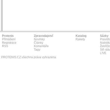
Protenis
Zpravodajství
Katalog
Sázky
Přihlášení
Novinky
Rakety
Pravidl
Registrace
Články
Nabídk
RSS
Komentáře
Žebříčk
Tagy
Síň slá
L!VE
PROTENIS.CZ všechna práva vyhrazena