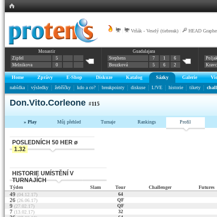
|
Vrňák - Veselý (tiebreak)
|
HEAD Graphen
Monastir
Guadalajara
Zipfel
5
Stephens
7
1
6
Polja
Melnikova
0
Bouzková
5
6
2
Krav
Home
Zprávy
E-Shop
Diskuze
Katalog
Sázky
Galerie
Vi
nabídka
výsledky
žebříčky
kdo a co?
breakpointy
diskuse
L!VE
historie
tikety
chal
Don.Vito.Corleone
#
115
» Play
Můj přehled
Turnaje
Rankings
Profil
POSLEDNÍCH 50 HER ø
1.32
HISTORIE UMÍSTĚNÍ V
TURNAJÍCH
Týden
Slam
Tour
Challenger
Futures
49
64
(04.12.17)
26
QF
(26.06.17)
9
QF
(27.02.17)
7
32
(13.02.17)