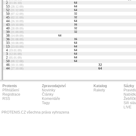
2
64
(11.01.10)
53
64
(28.12.09)
52
64
(21.12.09)
50
32
(07.12.09)
45
32
(02.11.09)
44
64
(26.10.09)
43
16
(19.10.09)
40
32
(28.09.09)
39
32
(21.09.09)
38
64
(14.09.09)
36
16
(31.08.09)
33
64
(10.08.09)
13
64
(23.03.09)
4
64
(19.01.09)
3
64
(12.01.09)
2
64
(05.01.09)
50
64
(08.12.08)
46
32
(10.11.08)
44
64
(27.10.08)
Protenis
Zpravodajství
Katalog
Sázky
Přihlášení
Novinky
Rakety
Pravidl
Registrace
Články
Nabídk
RSS
Komentáře
Žebříčk
Tagy
Síň slá
L!VE
PROTENIS.CZ všechna práva vyhrazena