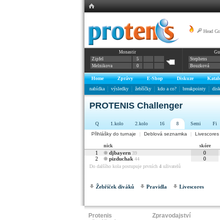
Head Gr
Monastir
Gu
Zipfel
5
Stephens
Melnikova
0
Bouzková
Home
Zprávy
E-Shop
Diskuze
Katal
nabídka
výsledky
žebříčky
kdo a co?
breakpointy
dis
PROTENIS Challenger
Q
1.kolo
2.kolo
16
8
Semi
Fi
Přihlášky do turnaje
|
Deblová seznamka
|
Livescores
nick
skóre
1
djbayern
0
39
2
pizduchak
0
44
Do dalšího kola postupuje prvních
4
uživatelů
Žebříček diváků
Pravidla
Livescores
Protenis
Zpravodajství