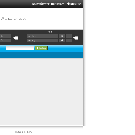
Nový uživatel?
Registrace
|
Přihlásit se
|
Wilson nCode n5
Dubai
6
Rublev
6
6
3
Veselý
3
4
Info / Help