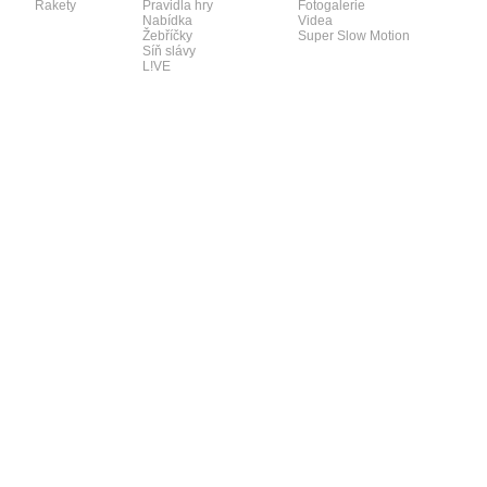
Rakety
Pravidla hry
Fotogalerie
Nabídka
Videa
Žebříčky
Super Slow Motion
Síň slávy
L!VE