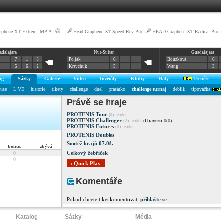
aphene XT Extreme MP A
|
-
|
Head Graphene XT Speed Rev Pro
|
HEAD Graphene XT Radical Pro
adalajara
Nur-Sultan
Guadalajara
7
1
6
Poljak
6
Bouzková
6
5
6
2
Kravchuk
5
Wang
3
og
Sázky
Galerie
Video
Inzeráty
Kluby
Haly
Trenéři
kuse
L!VE
historie
tikety
challenge
duel
prasátko
challenge turnaj
deblík
tipovačka
Právě se hraje
PROTENIS Tour
(0) leader
PROTENIS Challenger
(2) leader
djbayern
0(0)
PROTENIS Futures
(0) leader
PROTENIS Doubles
Soutěž krajů 07.08.
bonus
zbývá
Celkový žebříček
0
0
› Quick Play
Komentáře
Pokud chcete tiket komentovat,
přihlašte se
.
Katalog
Sázky
Média