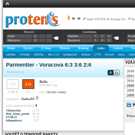
|
|
Head YOUTEK IG Prestige Pro
|
Ba
Monastir
Guadalajara
Zipfel
5
Stephens
7
1
6
Polja
Melnikova
0
Bouzková
5
6
2
Krav
Home
Zprávy
E-Shop
Diskuze
Katalog
Sázky
Galerie
Vi
nabídka
výsledky
žebříčky
kdo a co?
breakpointy
diskuse
L!VE
historie
tikety
chall
VZÁJ
Parmentier - Voracova 6:3 3:6 2:6
2018
Posledních 16
0
2011
2010
Biella
1.57
2.11
$100,000
Clay
2009
2009
2.408 K
0 K
web:
Oficiální stránky
2009
Jindra94
vyhodnotil:
K
4
počet shozených tiketů:
Viktorcistic
21.78
Hrb_bizon_prerie
30.29
Pokud
EVIK31
6.71
klimankova
1.57
SOUTĚŽ O TENISOVÉ RAKETY