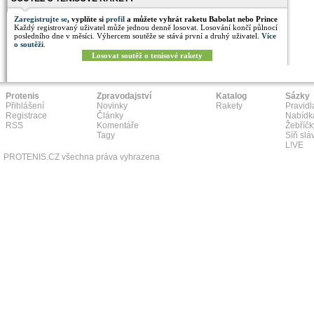
Zaregistrujte se
, vyplňte si
profil
a můžete vyhrát raketu Babolat nebo Prince
Každý registrovaný uživatel může jednou denně losovat. Losování končí půlnocí
posledního dne v měsíci. Výhercem soutěže se stává první a druhý uživatel.
Více
o soutěži
.
Losovat soutěž o tenisové rakety
Protenis
Zpravodajství
Katalog
Sázky
Přihlášení
Novinky
Rakety
Pravidl
Registrace
Články
Nabídk
RSS
Komentáře
Žebříčk
Tagy
Síň slá
L!VE
PROTENIS.CZ všechna práva vyhrazena