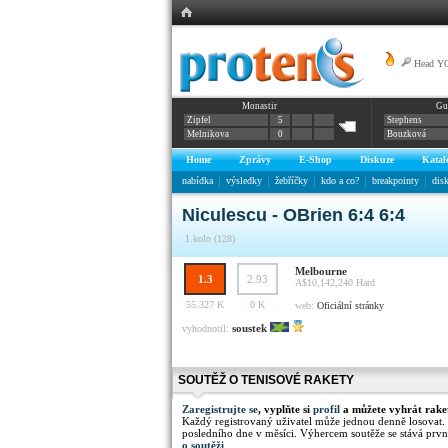
Head YO
Monastir
Gu
Zipfel
5
Stephens
Melnikova
0
Bouzková
Home
Zprávy
E-Shop
Diskuze
Katal
nabídka
výsledky
žebříčky
kdo a co?
breakpointy
dis
Niculescu - OBrien 6:4 6:4
1.kolo (128)
Melbourne
1.3
2.93
A$10,142,240
Hard
55.327 K
0 K
web:
Oficiální stránky
soustek
vyhodnotil:
SOUTĚŽ O TENISOVÉ RAKETY
Zaregistrujte se
, vyplňte si
profil
a můžete vyhrát rake
Každý registrovaný uživatel může jednou denně losovat.
posledního dne v měsíci. Výhercem soutěže se stává prvn
o soutěži
.