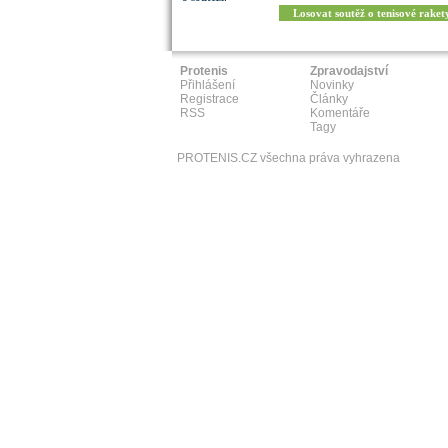
Losovat soutěž o tenisové raket
Protenis
Zpravodajství
Přihlášení
Novinky
Registrace
Články
RSS
Komentáře
Tagy
PROTENIS.CZ všechna práva vyhrazena