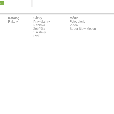
y
Katalog
Sázky
Média
Rakety
Pravidla hry
Fotogalerie
Nabídka
Videa
Žebříčky
Super Slow Motion
Síň slávy
L!VE