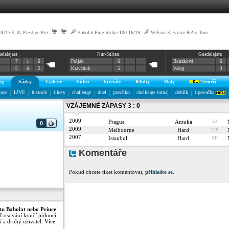
UTEK IG Prestige Pro
|
|
|
Babolat Pure Strike 100 16/19
|
Wilson K Factor KPro Tour
adalajara
Nur-Sultan
Guadalajara
7
1
6
Poljak
6
Bouzková
6
5
6
2
Kravchuk
5
Wang
3
og
Sázky
Galerie
Video
Inzeráty
Kluby
Haly
Trenéři
kuse
L!VE
historie
tikety
challenge
duel
prasátko
challenge turnaj
deblík
tipovačka
VZÁJEMNÉ ZÁPASY 3 : 0
2009
Prague
Antuka
32
0
2009
Melbourne
Hard
128
2007
Istanbul
Hard
SF
Komentáře
Pokud chcete tiket komentovat,
přihlašte se
.
tu Babolat nebo Prince
 Losování končí půlnocí
í a druhý uživatel.
Více