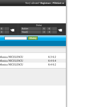
Nový uživatel?
Registrace
|
Přihlásit se
Dubai
6
Rublev
6
6
3
Veselý
3
4
Monica NICULESCU
6:3 6:2
Monica NICULESCU
6:4 6:4
Monica NICULESCU
6:4 6:2