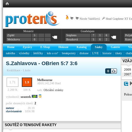
|
Nicole Vaidišová
|
Head Graphene XT E
Monastir
Guadalajara
Zipfel
5
Stephens
7
1
6
Polja
Melnikova
0
Bouzková
5
6
2
Krav
Home
Zprávy
E-Shop
Diskuze
Katalog
Sázky
Galerie
Vi
nabídka
výsledky
žebříčky
kdo a co?
breakpointy
diskuse
L!VE
historie
tikety
chall
VZÁJ
S.Zahlavova - OBrien 5:7 3:6
2009
Kvalifikace - 1.kolo
0
2007
Melbourne
1.71
1.9
K
A$10,142,240
Hard
2.200 K
500 K
web:
Oficiální stránky
Pokud
soustek
vyhodnotil:
2
počet shozených tiketů:
meteor
20.19
slavistamistr
1056.98
SOUTĚŽ O TENISOVÉ RAKETY