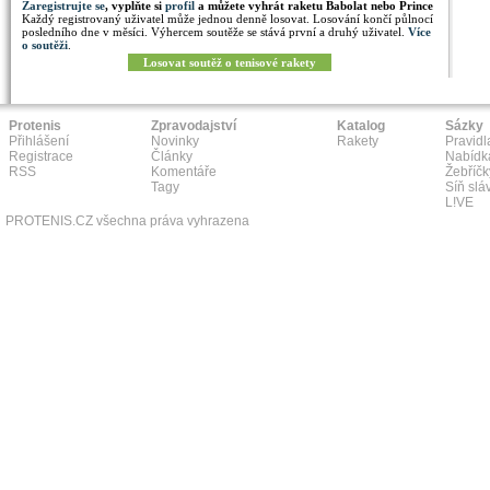
Zaregistrujte se
, vyplňte si
profil
a můžete vyhrát raketu Babolat nebo Prince
Každý registrovaný uživatel může jednou denně losovat. Losování končí půlnocí
posledního dne v měsíci. Výhercem soutěže se stává první a druhý uživatel.
Více
o soutěži
.
Losovat soutěž o tenisové rakety
Protenis
Zpravodajství
Katalog
Sázky
Přihlášení
Novinky
Rakety
Pravidl
Registrace
Články
Nabídk
RSS
Komentáře
Žebříčk
Tagy
Síň slá
L!VE
PROTENIS.CZ všechna práva vyhrazena