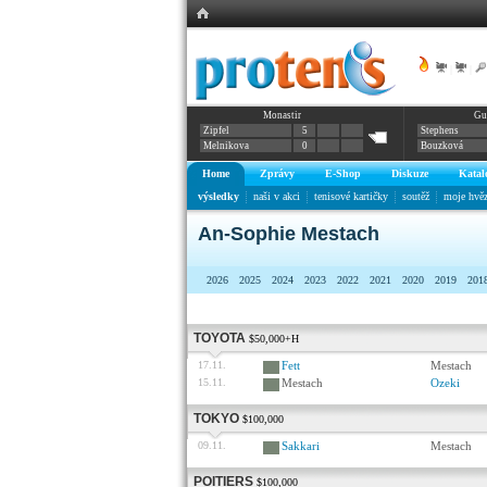
|
|
Monastir
Gu
Zipfel
5
Stephens
Melnikova
0
Bouzková
Home
Zprávy
E-Shop
Diskuze
Katal
výsledky
naši v akci
tenisové kartičky
soutěž
moje hvě
An-Sophie Mestach
2026
2025
2024
2023
2022
2021
2020
2019
201
TOYOTA
$50,000+H
17.11.
Fett
Mestach
15.11.
Mestach
Ozeki
TOKYO
$100,000
09.11.
Sakkari
Mestach
POITIERS
$100,000