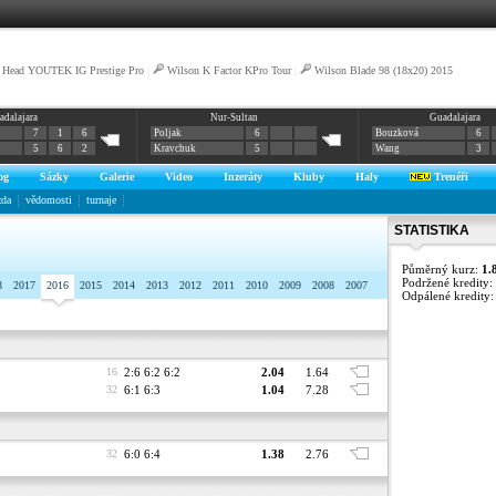
Head YOUTEK IG Prestige Pro
|
Wilson K Factor KPro Tour
|
Wilson Blade 98 (18x20) 2015
adalajara
Nur-Sultan
Guadalajara
7
1
6
Poljak
6
Bouzková
6
5
6
2
Kravchuk
5
Wang
3
og
Sázky
Galerie
Video
Inzeráty
Kluby
Haly
Trenéři
zda
vědomosti
turnaje
STATISTIKA
Půměrný kurz:
1.
Podržené kredity:
8
2017
2016
2015
2014
2013
2012
2011
2010
2009
2008
2007
Odpálené kredity
16
2:6 6:2 6:2
2.04
1.64
32
6:1 6:3
1.04
7.28
32
6:0 6:4
1.38
2.76