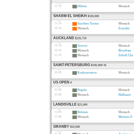
25.10.
Hibino
Mestach
SHARM EL SHEIKH
$100,000
21.10.
Sorribes Tormo
Mestach
19.10.
Mestach
Eraydin
AUCKLAND
$226,750
14.10.
Jorovic
Mestach
13.10.
Mestach
Brouleau
12.10.
Mestach
Scholl Chi.
SAINT-PETERSBURG
$100,000+H
20.09.
Kudryavtseva
Mestach
US OPEN
0
25.08.
Pegula
Mestach
23.08.
Mestach
Halbauer
LANDISVILLE
$25,000
12.08.
Robson
Mestach
11.08.
Mestach
Mertens E.
GRANBY
$50,000
05.08.