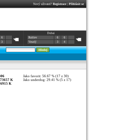
Nový uživatel?
Registrace
|
Přihlásit se
Dubai
6
Rublev
6
6
3
Veselý
3
4
806
Jako favorit: 56.67 % (17 z 30)
73657 K
Jako underdog: 29.41 % (5 z 17)
:
6915 K