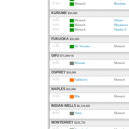
27.05.
Mestach
Boualem
KURUME
$50,000
20.05.
Mestach
Okuno
19.05.
Mestach
Miyamura
18.05.
Mestach
Tanaka Y.
FUKUOKA
$50,000
11.05.
De Vroome
Mestach
GIFU
$75,000+H
04.05.
Hozumi
Mestach
OSPREY
$50,000
30.03.
Sadikovic
Mestach
NAPLES
$25,000
23.03.
Min
Mestach
INDIAN WELLS
$6,134,605
08.03.
Vekic
Mestach
MONTERREY
$226,750