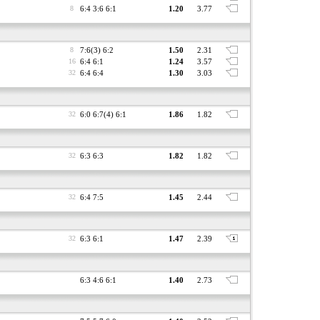
8
6:4 3:6 6:1
1.20
3.77
8
7:6(3) 6:2
1.50
2.31
16
6:4 6:1
1.24
3.57
32
6:4 6:4
1.30
3.03
32
6:0 6:7(4) 6:1
1.86
1.82
32
6:3 6:3
1.82
1.82
32
6:4 7:5
1.45
2.44
32
6:3 6:1
1.47
2.39
6:3 4:6 6:1
1.40
2.73