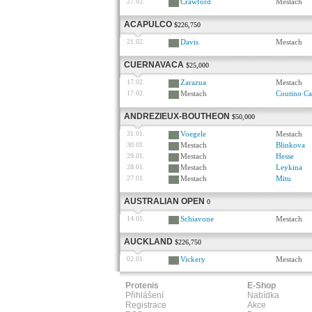
27.02.
Crawford
Mestach
ACAPULCO
$226,750
21.02.
Davis
Mestach
CUERNAVACA
$25,000
17.02.
Zarazua
Mestach
17.02.
Mestach
Coutino Cas
ANDREZIEUX-BOUTHEON
$50,000
31.01.
Voegele
Mestach
30.01.
Mestach
Blinkova
29.01.
Mestach
Hesse
28.01.
Mestach
Leykina
27.01.
Mestach
Mitu
AUSTRALIAN OPEN
0
14.01.
Schiavone
Mestach
AUCKLAND
$226,750
02.01.
Vickery
Mestach
Protenis
E-Shop
Přihlášení
Nabídka
Registrace
Akce