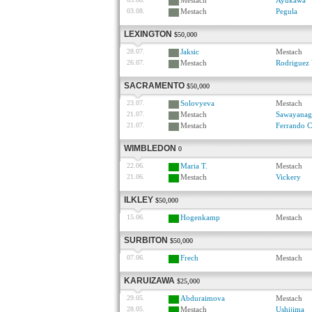
Mestach
Ayukawa
03.08.
Mestach
Pegula
LEXINGTON
$50,000
28.07.
Jaksic
Mestach
26.07.
Mestach
Rodriguez 
SACRAMENTO
$50,000
23.07.
Solovyeva
Mestach
21.07.
Mestach
Sawayanag
21.07.
Mestach
Ferrando C
WIMBLEDON
0
22.06.
Maria T.
Mestach
21.06.
Mestach
Vickery
ILKLEY
$50,000
15.06.
Hogenkamp
Mestach
SURBITON
$50,000
07.06.
Frech
Mestach
KARUIZAWA
$25,000
29.05.
Abduraimova
Mestach
28.05.
Mestach
Ushijima