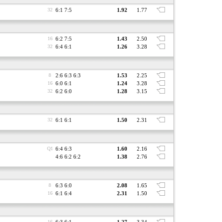
32
6:1 7:5
1.92
1.77
16
6:2 7:5
1.43
2.50
32
6:4 6:1
1.26
3.28
8
2:6 6:3 6:3
1.53
2.25
16
6:0 6:1
1.24
3.28
32
6:2 6:0
1.28
3.15
32
6:1 6:1
1.50
2.31
Q1
6:4 6:3
1.60
2.16
4:6 6:2 6:2
1.38
2.76
8
6:3 6:0
2.08
1.65
16
6:1 6:4
2.31
1.50
16