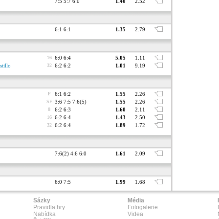
7:5 5:7 6:0
1.40
2.52
6:1 6:1
1.35
2.79
16
6:0 6:4
5.05
1.11
tillo
32
6:2 6:2
1.01
9.19
F
6:1 6:2
1.55
2.26
SF
3:6 7:5 7:6(5)
1.55
2.26
8
6:2 6:3
1.60
2.11
16
6:2 6:4
1.43
2.50
32
6:2 6:4
1.89
1.72
7:6(2) 4:6 6:0
1.61
2.09
6:0 7:5
1.99
1.68
Sázky
Média
Pravidla hry
Fotogalerie
Nabídka
Videa