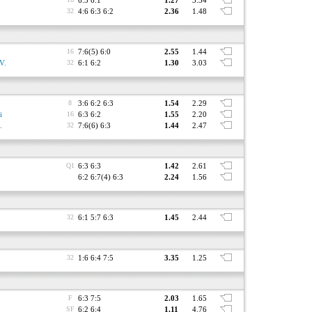
6:3 6:1
1.27
3.34
32
4:6 6:3 6:2
2.36
1.48
16
7:6(5) 6:0
2.55
1.44
V.
32
6:1 6:2
1.30
3.03
8
3:6 6:2 6:3
1.54
2.29
i
16
6:3 6:2
1.55
2.20
.
32
7:6(6) 6:3
1.44
2.47
Q1
6:3 6:3
1.42
2.61
6:2 6:7(4) 6:3
2.24
1.56
32
6:1 5:7 6:3
1.45
2.44
32
1:6 6:4 7:5
3.35
1.25
F
6:3 7:5
2.03
1.65
SF
6:2 6:4
1.11
4.76