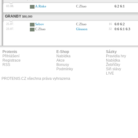
03.08.
A.Riske
C.Zhao
6:2 6:1
GRANBY
$80,000
25.07.
Sebov
C.Zhao
16
6:0 6:2
23.07.
C.Zhao
Gleason
32
0:6 6:1 6:3
Protenis
E-Shop
Sázky
Přihlášení
Nabídka
Pravidla hry
Registrace
Akce
Nabídka
RSS
Bonusy
Žebříčky
Podmínky
Síň slávy
L!VE
PROTENIS.CZ všechna práva vyhrazena