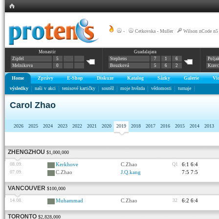
-
|
Cetkovska - Muller
|
Wilson nCode n5
Monastir
Guadalajara
Zipfel
5
Stephens
7
1
6
Polja
Melnikova
0
Bouzková
5
6
2
Krav
Home
Zprávy
E-Shop
Diskuze
Katalog
Sázky
Galerie
Vi
výsledky
naši v akci
tenisové kartičky
soutěž
moje hvězda
vědomosti
turnaje
Carol Zhao
2026
2025
2024
2023
2022
2021
2020
2019
2018
2017
2016
2015
2014
2013
ZHENGZHOU
$1,000,000
08.09.
Kerkhove
C.Zhao
Q1
6:1 6:4
07.09.
C.Zhao
J.Q.kang
7:5 7:5
VANCOUVER
$100,000
14.08.
Muhammad
C.Zhao
32
6:2 6:4
TORONTO
$2,828,000