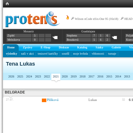
Wilson nCode nSix-One 95 (16x18)
|
HEAD G
Monastir
Guadalajara
nCode n5
Zipfel
5
Stephens
7
1
6
Polja
Melnikova
0
Bouzková
5
6
2
Krav
Home
Zprávy
E-Shop
Diskuze
Katalog
Sázky
Galerie
Vi
výsledky
naši v akci
tenisové kartičky
soutěž
moje hvězda
vědomosti
turnaje
Tena Lukas
2026
2025
2024
2023
2022
2021
2020
2019
2018
2017
2016
2015
2014
2013
BELGRADE
27.07.
Plíšková
Lukas
32
6: