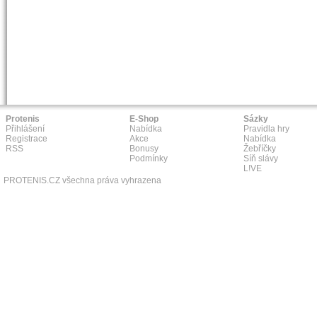
Protenis
E-Shop
Sázky
Přihlášení
Nabídka
Pravidla hry
Registrace
Akce
Nabídka
RSS
Bonusy
Žebříčky
Podmínky
Síň slávy
L!VE
PROTENIS.CZ všechna práva vyhrazena