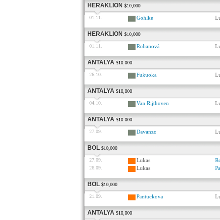
HERAKLION
$10,000
01.11.
Gohlke
L
HERAKLION
$10,000
01.11.
Rohanová
L
ANTALYA
$10,000
26.10.
Fukuoka
L
ANTALYA
$10,000
04.10.
Van Rijthoven
L
ANTALYA
$10,000
27.09.
Davanzo
L
BOL
$10,000
27.09.
Lukas
R
26.09.
Lukas
P
BOL
$10,000
21.09.
Pantuckova
L
ANTALYA
$10,000