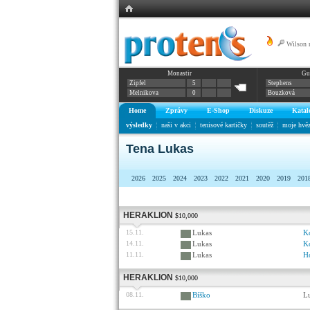
Wilson 
Monastir
Gu
Zipfel
5
Stephens
Melnikova
0
Bouzková
Home
Zprávy
E-Shop
Diskuze
Katal
výsledky
naši v akci
tenisové kartičky
soutěž
moje hvě
Tena Lukas
2026
2025
2024
2023
2022
2021
2020
2019
201
HERAKLION
$10,000
15.11.
Lukas
K
14.11.
Lukas
K
11.11.
Lukas
H
HERAKLION
$10,000
08.11.
Bíško
L