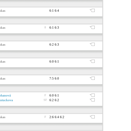
ukas
6:1 6:4
ukas
8
6:1 6:3
ukas
6:2 6:3
ukas
6:0 6:1
ukas
7:5 6:0
ohanová
F
6:0 6:1
antuckova
SF
6:2 6:2
ukas
F
2:6 6:4 6:2