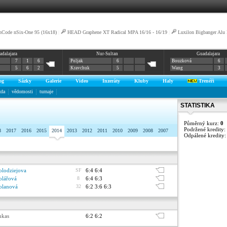
nCode nSix-One 95 (16x18)
|
HEAD Graphene XT Radical MPA 16/16 - 16/19
|
Luxilon Bigbanger Alu
adalajara
Nur-Sultan
Guadalajara
7
1
6
Poljak
6
Bouzková
6
5
6
2
Kravchuk
5
Wang
3
og
Sázky
Galerie
Video
Inzeráty
Kluby
Haly
Trenéři
zda
vědomosti
turnaje
STATISTIKA
Půměrný kurz:
0
Podržené kredity:
8
2017
2016
2015
2014
2013
2012
2011
2010
2009
2008
2007
Odpálené kredity
olodziejova
SF
6:4 6:4
olářová
8
6:4 6:3
olanová
32
6:2 3:6 6:3
ukas
6:2 6:2