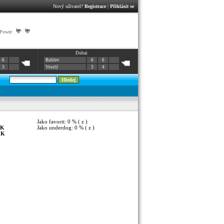
Nový uživatel?
Registrace
|
Přihlásit se
 Power
|
|
Dubai
6
Rublev
6
6
3
Veselý
3
4
Jako favorit: 0 % ( z )
K
Jako underdog: 0 % ( z )
:
K