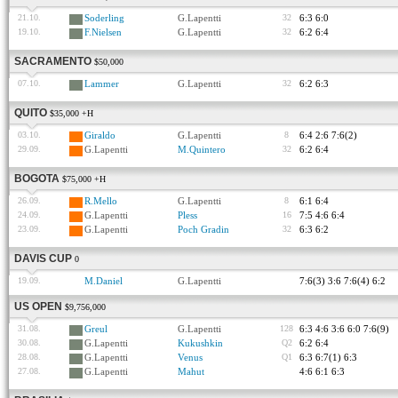
21.10.
Soderling
G.Lapentti
32
6:3 6:0
19.10.
F.Nielsen
G.Lapentti
32
6:2 6:4
SACRAMENTO
$50,000
07.10.
Lammer
G.Lapentti
32
6:2 6:3
QUITO
$35,000 +H
03.10.
Giraldo
G.Lapentti
8
6:4 2:6 7:6(2)
29.09.
G.Lapentti
M.Quintero
32
6:2 6:4
BOGOTA
$75,000 +H
26.09.
R.Mello
G.Lapentti
8
6:1 6:4
24.09.
G.Lapentti
Pless
16
7:5 4:6 6:4
23.09.
G.Lapentti
Poch Gradin
32
6:3 6:2
DAVIS CUP
0
19.09.
M.Daniel
G.Lapentti
7:6(3) 3:6 7:6(4) 6:2
US OPEN
$9,756,000
31.08.
Greul
G.Lapentti
128
6:3 4:6 3:6 6:0 7:6(9)
30.08.
G.Lapentti
Kukushkin
Q2
6:2 6:4
28.08.
G.Lapentti
Venus
Q1
6:3 6:7(1) 6:3
27.08.
G.Lapentti
Mahut
4:6 6:1 6:3