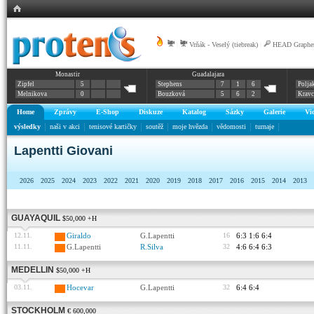
|
Vrňák - Veselý (tiebreak)
|
HEAD Graphen
Monastir
Guadalajara
Zipfel
5
Stephens
7
1
6
Polja
Melnikova
0
Bouzková
5
6
2
Krav
Home
Zprávy
E-Shop
Diskuze
Katalog
Sázky
Galerie
Vi
výsledky
naši v akci
tenisové kartičky
soutěž
moje hvězda
vědomosti
turnaje
Lapentti Giovani
2026
2025
2024
2023
2022
2021
2020
2019
2018
2017
2016
2015
2014
2013
GUAYAQUIL
$50,000 +H
12.11.
Giraldo
G.Lapentti
16
6:3 1:6 6:4
11.11.
G.Lapentti
R.Silva
32
4:6 6:4 6:3
MEDELLIN
$50,000 +H
03.11.
Hocevar
G.Lapentti
32
6:4 6:4
STOCKHOLM
€ 600,000