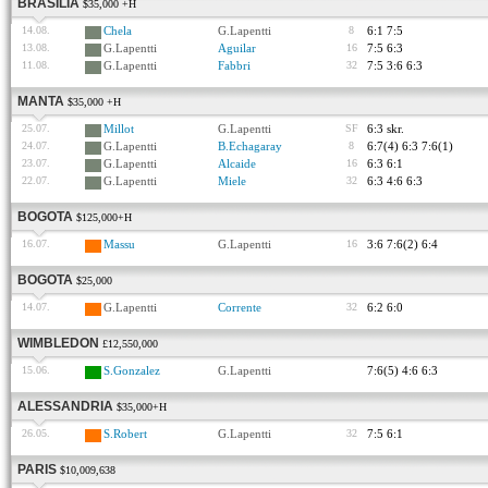
BRASILIA
$35,000 +H
14.08.
Chela
G.Lapentti
8
6:1 7:5
13.08.
G.Lapentti
Aguilar
16
7:5 6:3
11.08.
G.Lapentti
Fabbri
32
7:5 3:6 6:3
MANTA
$35,000 +H
25.07.
Millot
G.Lapentti
SF
6:3 skr.
24.07.
G.Lapentti
B.Echagaray
8
6:7(4) 6:3 7:6(1)
23.07.
G.Lapentti
Alcaide
16
6:3 6:1
22.07.
G.Lapentti
Miele
32
6:3 4:6 6:3
BOGOTA
$125,000+H
16.07.
Massu
G.Lapentti
16
3:6 7:6(2) 6:4
BOGOTA
$25,000
14.07.
G.Lapentti
Corrente
32
6:2 6:0
WIMBLEDON
£12,550,000
15.06.
S.Gonzalez
G.Lapentti
7:6(5) 4:6 6:3
ALESSANDRIA
$35,000+H
26.05.
S.Robert
G.Lapentti
32
7:5 6:1
PARIS
$10,009,638