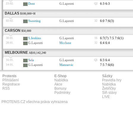
23.02.
Dent
G.Lapentti
Q2
6:3 6:3
DALLAS
$100,000+H
03.02.
Sweeting
G.Lapentti
32
6:0 7:6(3)
CARSON
$50,000
30.01.
S.Jenkins
G.Lapentti
16
6:7(7) 7:5 7:6(1)
28.01.
G.Lapentti
Mcclune
32
6:4 6:4
MELBOURNE
A$10,142,240
16.01.
Sela
G.Lapentti
Q1
6:3 6:4
14.01.
G.Lapentti
Matosevic
7:5 7:6(6)
Protenis
E-Shop
Sázky
Přihlášení
Nabídka
Pravidla hry
Registrace
Akce
Nabídka
RSS
Bonusy
Žebříčky
Podmínky
Síň slávy
L!VE
PROTENIS.CZ všechna práva vyhrazena