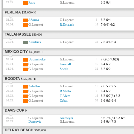
19.05.
Paire
G.Lapentti
6:3 6:4
PEREIRA
$35,000+H
02.05.
J.Souza
G.Lapentti
8
6:2 6:4
30.04.
G.Lapentti
R.Delgado
16
7:6(6) 6:2
TALLAHASSEE
$50,000
21.04.
Kendrick
G.Lapentti
32
7:5 4:6 6:4
MEXICO CITY
$35,000+H
18.04.
Udomchoke
G.Lapentti
8
7:6(6) 7:6(3)
16.04.
G.Lapentti
Goodall
16
6:4 6:2
14.04.
G.Lapentti
Soeda
32
6:2 6:2
BOGOTA
$125,000+H
21.03.
Zeballos
G.Lapentti
SF
7:6 5:7 7:5
20.03.
G.Lapentti
R.Mello
8
6:4 6:2
19.03.
G.Lapentti
T.Alves
16
6:2 6:7(3) 6:3
16.03.
G.Lapentti
Cabal
32
3:6 6:3 6:4
DAVIS CUP
0
09.03.
G.Lapentti
Niemeyer
3:6 7:6(5) 6:3 6:3
07.03.
Dancevic
G.Lapentti
6:4 6:4 7:5
DELRAY BEACH
$500,000