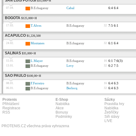
SAN LUIS POTOSI
$35,000+H
07.04.
B.Echagaray
Cabal
6:4 6:4
BOGOTA
$125,000+H
17.03.
T.Alves
B.Echagaray
32
7:5 6:1
ACAPULCO
$1,226,500
24.02.
Montanes
B.Echagaray
32
6:1 6:4
SALINAS
$35,000+H
15.01.
L.Mayer
B.Echagaray
16
6:1 7:6(3)
13.01.
B.Echagaray
Levy
32
6:2 7:5
SAO PAULO
$100,00+H
08.01.
F.Ferreiro
B.Echagaray
16
6:4 6:3
06.01.
B.Echagaray
Berlocq
32
6:4 6:3
Protenis
E-Shop
Sázky
Přihlášení
Nabídka
Pravidla hry
Registrace
Akce
Nabídka
RSS
Bonusy
Žebříčky
Podmínky
Síň slávy
L!VE
PROTENIS.CZ všechna práva vyhrazena