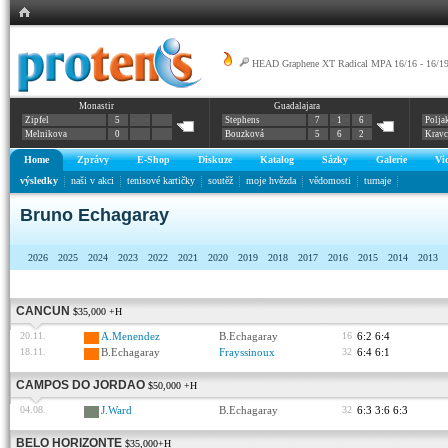
HEAD Graphene XT Radical MPA 16/16 - 16/1
Monastir
Guadalajara
Prestige MID
Zipfel
5
Stephens
7
1
6
Polja
Melnikova
0
Bouzková
5
6
2
Krav
Home
Zprávy
E-Shop
Diskuze
Katalog
Sázky
Galerie
Vi
výsledky
naši v akci
tenisové kartičky
soutěž
moje hvězda
vědomosti
turnaje
Bruno Echagaray
2026
2025
2024
2023
2022
2021
2020
2019
2018
2017
2016
2015
2014
2013
CANCUN
$35,000 +H
20.11.
A.Menendez
B.Echagaray
16
6:2 6:4
18.11.
B.Echagaray
Frayssinoux
32
6:4 6:1
CAMPOS DO JORDAO
$50,000 +H
04.08.
J.Ward
B.Echagaray
32
6:3 3:6 6:3
BELO HORIZONTE
$35,000+H