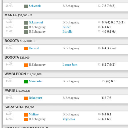
28.07.
Schwank
B.Echagaray
32
7:5 7:6(5)
MANTA
$35,000 +H
24.07.
G.Lapentti
B.Echagaray
8
6:7(4) 6:3 7:6(1)
23.07.
B.Echagaray
Felder
16
6:4 6:2
21.07.
B.Echagaray
Estrella
32
4:6 6:1 6:4
BOGOTA
$125,000+H
15.07.
Decoud
B.Echagaray
16
6:4 3:2 ret.
BOGOTA
$25,000
14.07.
B.Echagaray
Lopez Jaen
32
6:2 7:6(2)
WIMBLEDON
£12,550,000
15.06.
Mannarino
B.Echagaray
7:6(6) 6:3
PARIS
$10,009,638
19.05.
Rehnquist
B.Echagaray
6:2 7:5
SARASOTA
$50,000
14.05.
Malisse
B.Echagaray
16
6:4 6:1
13.05.
B.Echagaray
Vejmelka
32
6:1 6:2