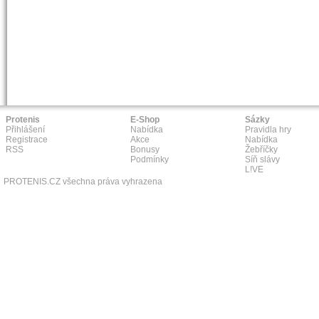
Protenis
E-Shop
Sázky
Přihlášení
Nabídka
Pravidla hry
Registrace
Akce
Nabídka
RSS
Bonusy
Žebříčky
Podmínky
Síň slávy
L!VE
PROTENIS.CZ všechna práva vyhrazena