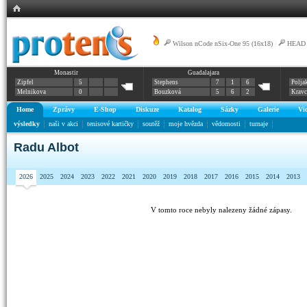
Wilson nCode nSix-One 95 (16x18)
|
HEAD G
Monastir
Guadalajara
Zipfel
5
Stephens
7
1
6
Polja
Melnikova
0
Bouzková
5
6
2
Krav
Home
Zprávy
E-Shop
Diskuze
Katalog
Sázky
Galerie
Vi
výsledky
naši v akci
tenisové kartičky
soutěž
moje hvězda
vědomosti
turnaje
Radu Albot
2026
2025
2024
2023
2022
2021
2020
2019
2018
2017
2016
2015
2014
2013
V tomto roce nebyly nalezeny žádné zápasy.