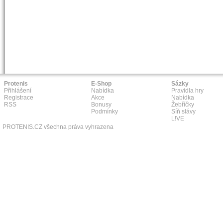
Protenis
E-Shop
Sázky
Přihlášení
Nabídka
Pravidla hry
Registrace
Akce
Nabídka
RSS
Bonusy
Žebříčky
Podmínky
Síň slávy
L!VE
PROTENIS.CZ všechna práva vyhrazena