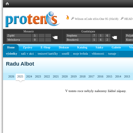
Wilson nCode nSix-One 95 (16x18)
|
HEAD G
Monastir
Guadalajara
Graphene XT Radical Rev Pro 16/16-16/19
Zipfel
5
Stephens
7
1
6
Polja
Melnikova
0
Bouzková
5
6
2
Krav
Home
Zprávy
E-Shop
Diskuze
Katalog
Sázky
Galerie
Vi
výsledky
naši v akci
tenisové kartičky
soutěž
moje hvězda
vědomosti
turnaje
Radu Albot
2026
2025
2024
2023
2022
2021
2020
2019
2018
2017
2016
2015
2014
2013
V tomto roce nebyly nalezeny žádné zápasy.