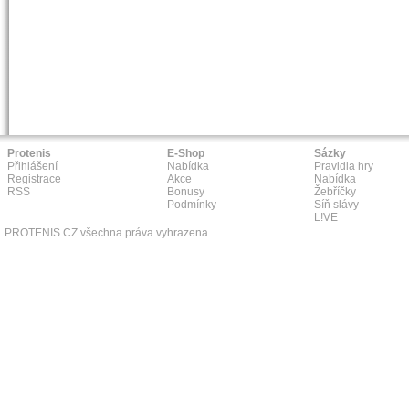
Protenis
E-Shop
Sázky
Přihlášení
Nabídka
Pravidla hry
Registrace
Akce
Nabídka
RSS
Bonusy
Žebříčky
Podmínky
Síň slávy
L!VE
PROTENIS.CZ všechna práva vyhrazena