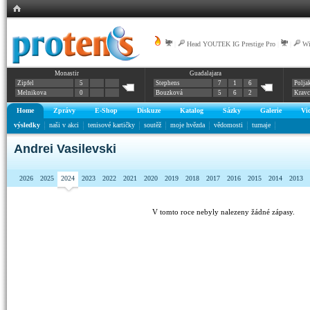
|
Head YOUTEK IG Prestige Pro
|
|
Wi
Monastir
Guadalajara
Zipfel
5
Stephens
7
1
6
Polja
Melnikova
0
Bouzková
5
6
2
Krav
Home
Zprávy
E-Shop
Diskuze
Katalog
Sázky
Galerie
Vi
výsledky
naši v akci
tenisové kartičky
soutěž
moje hvězda
vědomosti
turnaje
Andrei Vasilevski
2026
2025
2024
2023
2022
2021
2020
2019
2018
2017
2016
2015
2014
2013
V tomto roce nebyly nalezeny žádné zápasy.