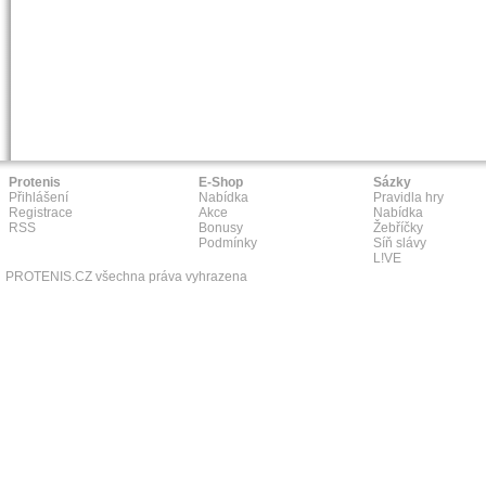
Protenis
E-Shop
Sázky
Přihlášení
Nabídka
Pravidla hry
Registrace
Akce
Nabídka
RSS
Bonusy
Žebříčky
Podmínky
Síň slávy
L!VE
PROTENIS.CZ všechna práva vyhrazena