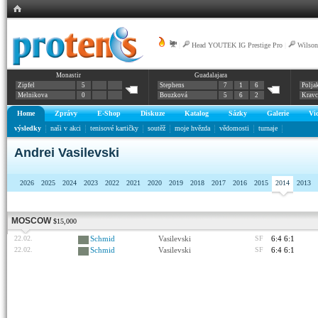
|
Head YOUTEK IG Prestige Pro
|
Wilson
Monastir
Guadalajara
Zipfel
5
Stephens
7
1
6
Polja
Melnikova
0
Bouzková
5
6
2
Krav
Home
Zprávy
E-Shop
Diskuze
Katalog
Sázky
Galerie
Vi
výsledky
naši v akci
tenisové kartičky
soutěž
moje hvězda
vědomosti
turnaje
Andrei Vasilevski
2026
2025
2024
2023
2022
2021
2020
2019
2018
2017
2016
2015
2014
2013
MOSCOW
$15,000
22.02.
Schmid
Vasilevski
SF
6:4 6:1
22.02.
Schmid
Vasilevski
SF
6:4 6:1