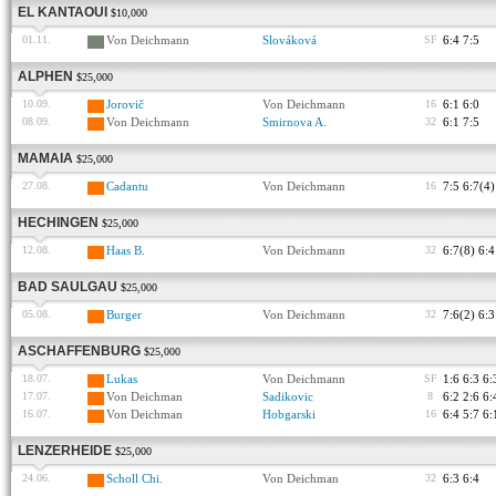
EL KANTAOUI
$10,000
01.11.
Von Deichmann
Slováková
SF
6:4 7:5
ALPHEN
$25,000
10.09.
Jorovič
Von Deichmann
16
6:1 6:0
08.09.
Von Deichmann
Smirnova A.
32
6:1 7:5
MAMAIA
$25,000
27.08.
Cadantu
Von Deichmann
16
7:5 6:7(4)
HECHINGEN
$25,000
12.08.
Haas B.
Von Deichmann
32
6:7(8) 6:4
BAD SAULGAU
$25,000
05.08.
Burger
Von Deichmann
32
7:6(2) 6:3
ASCHAFFENBURG
$25,000
18.07.
Lukas
Von Deichmann
SF
1:6 6:3 6:
17.07.
Von Deichman
Sadikovic
8
6:2 2:6 6:
16.07.
Von Deichman
Hobgarski
16
6:4 5:7 6:
LENZERHEIDE
$25,000
24.06.
Scholl Chi.
Von Deichman
32
6:3 6:4