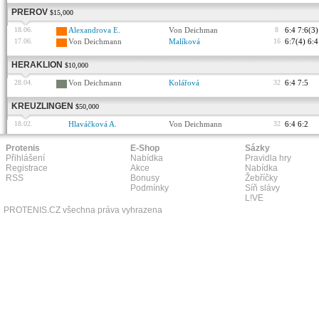
PREROV
$15,000
18.06.
Alexandrova E.
Von Deichman
8
6:4 7:6(3)
17.06.
Von Deichmann
Malíková
16
6:7(4) 6:4
HERAKLION
$10,000
28.04.
Von Deichmann
Kolářová
32
6:4 7:5
KREUZLINGEN
$50,000
18.02.
Hlaváčková A.
Von Deichmann
32
6:4 6:2
Protenis
E-Shop
Sázky
Přihlášení
Nabídka
Pravidla hry
Registrace
Akce
Nabídka
RSS
Bonusy
Žebříčky
Podmínky
Síň slávy
L!VE
PROTENIS.CZ všechna práva vyhrazena