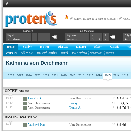
Wilson nCode nSix-One 95 (16x18)
|
HEAD G
Monastir
Guadalajara
Zipfel
5
Stephens
7
1
6
Polja
Melnikova
0
Bouzková
5
6
2
Krav
Home
Zprávy
E-Shop
Diskuze
Katalog
Sázky
Galerie
Vi
výsledky
naši v akci
tenisové kartičky
soutěž
moje hvězda
vědomosti
turnaje
Kathinka von Deichmann
2026
2025
2024
2023
2022
2021
2020
2019
2018
2017
2016
2015
2014
2013
ORTISEI
$10,000
13.12.
Brescia G.
Von Deichmann
F
6:4 4:6 6:
12.12.
Von Deichmann
Lekaj
SF
7:6(4) 5:7
11.12.
Von Deichmann
Turati A.
8
6:3 7:6(3)
BRATISLAVA
$25,000
10.11.
Vajdová Nat.
Von Deichmann
32
6:4 6:3