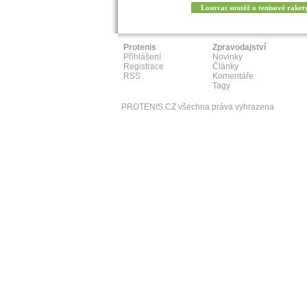
Losovat soutěž o tenisové raket
Protenis
Zpravodajství
Přihlášení
Novinky
Registrace
Články
RSS
Komentáře
Tagy
PROTENIS.CZ všechna práva vyhrazena