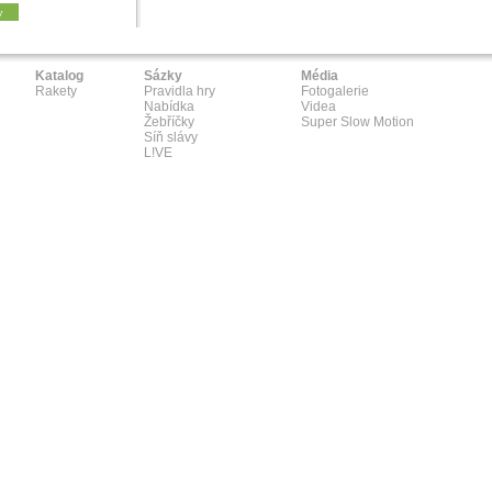
y
Katalog
Sázky
Média
Rakety
Pravidla hry
Fotogalerie
Nabídka
Videa
Žebříčky
Super Slow Motion
Síň slávy
L!VE