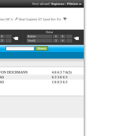
Nový uživatel?
Registrace
|
Přihlásit se
reme MP A
|
Head Graphene XT Speed Rev Pro
|
Dubai
6
Rublev
6
6
3
Veselý
3
4
a VON DEICHMANN
4:6 6:3 7:6(3)
KAS
6:3 3:6 6:3
KAS
1:6 6:3 6:3