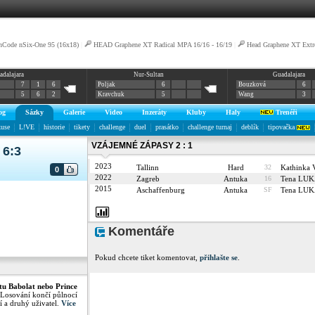
nCode nSix-One 95 (16x18)
|
HEAD Graphene XT Radical MPA 16/16 - 16/19
|
Head Graphene XT Ext
adalajara
Nur-Sultan
Guadalajara
7
1
6
Poljak
6
Bouzková
6
5
6
2
Kravchuk
5
Wang
3
og
Sázky
Galerie
Video
Inzeráty
Kluby
Haly
Trenéři
kuse
L!VE
historie
tikety
challenge
duel
prasátko
challenge turnaj
deblík
tipovačka
VZÁJEMNÉ ZÁPASY 2 : 1
 6:3
2023
Tallinn
Hard
32
Kathink
0
2022
Zagreb
Antuka
16
Tena LU
2015
Aschaffenburg
Antuka
SF
Tena LU
Komentáře
Pokud chcete tiket komentovat,
přihlašte se
.
tu Babolat nebo Prince
 Losování končí půlnocí
í a druhý uživatel.
Více