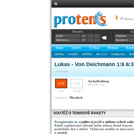
Wilson 
Monastir
Gu
Zipfel
5
Stephens
Melnikova
0
Bouzková
Home
Zprávy
E-Shop
Diskuze
Katal
nabídka
výsledky
žebříčky
kdo a co?
breakpointy
dis
Lukas - Von Deichmann 1:6 6:3
Semifinále
Aschaffenburg
1.57
2.16
$25,000
Clay
0 K
150 K
Murdock
vyhodnotil:
SOUTĚŽ O TENISOVÉ RAKETY
Zaregistrujte se
, vyplňte si
profil
a můžete vyhrát rake
Každý registrovaný uživatel může jednou denně losovat.
posledního dne v měsíci. Výhercem soutěže se stává prvn
o soutěži
.