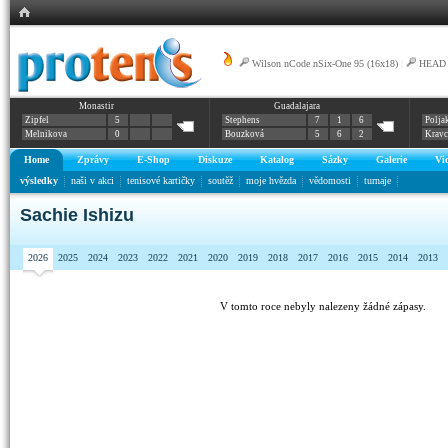
Wilson nCode nSix-One 95 (16x18)
|
HEAD G
Monastir
Guadalajara
Pro
Zipfel
5
Stephens
7
1
6
Polja
Melnikova
0
Bouzková
5
6
2
Krav
Home
Zprávy
E-Shop
Diskuze
Katalog
Sázky
Galerie
Vi
výsledky
naši v akci
tenisové kartičky
soutěž
moje hvězda
vědomosti
turnaje
Sachie Ishizu
2026
2025
2024
2023
2022
2021
2020
2019
2018
2017
2016
2015
2014
2013
V tomto roce nebyly nalezeny žádné zápasy.