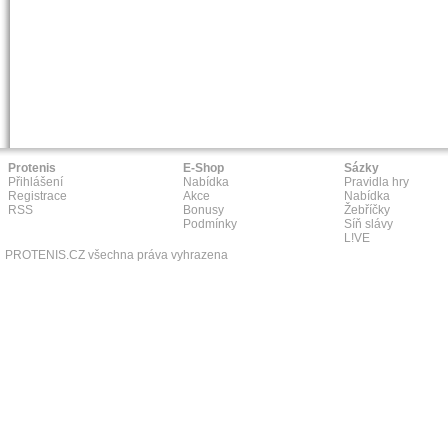
Protenis
E-Shop
Sázky
Přihlášení
Nabídka
Pravidla hry
Registrace
Akce
Nabídka
RSS
Bonusy
Žebříčky
Podmínky
Síň slávy
L!VE
PROTENIS.CZ všechna práva vyhrazena