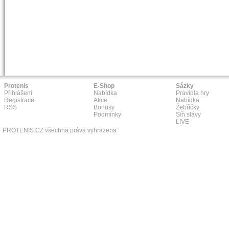
Protenis
E-Shop
Sázky
Přihlášení
Nabídka
Pravidla hry
Registrace
Akce
Nabídka
RSS
Bonusy
Žebříčky
Podmínky
Síň slávy
L!VE
PROTENIS.CZ všechna práva vyhrazena