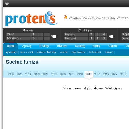
Wilson nCode nSix-One 95 (16x18)
|
HEAD G
Monastir
Guadalajara
Zipfel
5
Stephens
7
1
6
Polja
Melnikova
0
Bouzková
5
6
2
Krav
Home
Zprávy
E-Shop
Diskuze
Katalog
Sázky
Galerie
Vi
výsledky
naši v akci
tenisové kartičky
soutěž
moje hvězda
vědomosti
turnaje
Sachie Ishizu
2026
2025
2024
2023
2022
2021
2020
2019
2018
2017
2016
2015
2014
2013
V tomto roce nebyly nalezeny žádné zápasy.