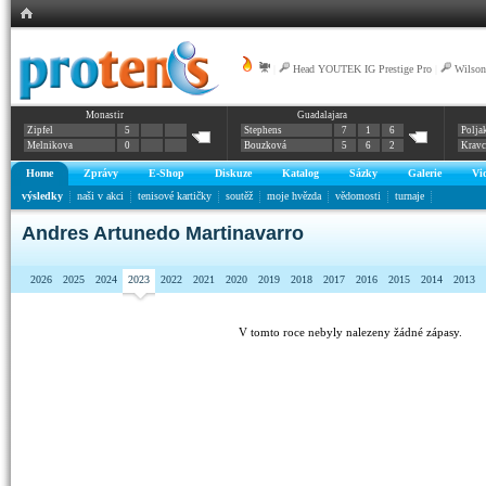
|
Head YOUTEK IG Prestige Pro
|
Wilson
Monastir
Guadalajara
Zipfel
5
Stephens
7
1
6
Polja
Melnikova
0
Bouzková
5
6
2
Krav
Home
Zprávy
E-Shop
Diskuze
Katalog
Sázky
Galerie
Vi
výsledky
naši v akci
tenisové kartičky
soutěž
moje hvězda
vědomosti
turnaje
Andres Artunedo Martinavarro
2026
2025
2024
2023
2022
2021
2020
2019
2018
2017
2016
2015
2014
2013
V tomto roce nebyly nalezeny žádné zápasy.