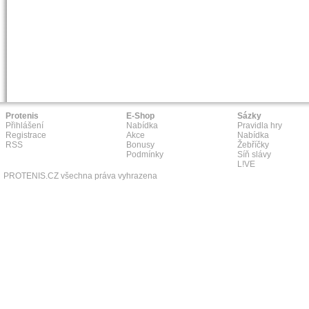
Protenis
E-Shop
Sázky
Přihlášení
Nabídka
Pravidla hry
Registrace
Akce
Nabídka
RSS
Bonusy
Žebříčky
Podmínky
Síň slávy
L!VE
PROTENIS.CZ všechna práva vyhrazena