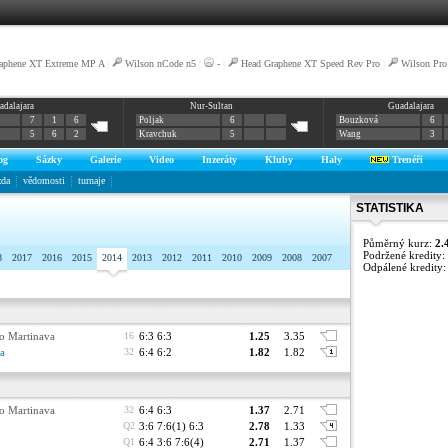
aphene XT Extreme MP A
|
Wilson nCode n5
|
-
|
Head Graphene XT Speed Rev Pro
|
Wilson Pro 
adalajara
Nur-Sultan
Guadalajara
7
1
6
Poljak
6
Bouzková
6
5
6
2
Kravchuk
5
Wang
3
og
Sázky
Galerie
Video
Inzeráty
Kluby
Haly
Trenéři
zda
vědomosti
turnaje
STATISTIKA
Půměrný kurz:
2.
Podržené kredity:
8
2017
2016
2015
2014
2013
2012
2011
2010
2009
2008
2007
Odpálené kredity
o Martinava
16
6:3 6:3
1.25
3.35
ia
32
6:4 6:2
1.82
1.82
o Martinava
32
6:4 6:3
1.37
2.71
Q2
3:6 7:6(1) 6:3
2.78
1.33
Q1
6:4 3:6 7:6(4)
2.71
1.37