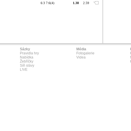
6:3 7:6(4)
1.38
2.59
Sázky
Média
Pravidla hry
Fotogalerie
Nabídka
Videa
Žebříčky
Síň slávy
L!VE