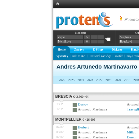
Head Gr
Monastir
Gu
Zipfel
5
Stephens
Melnikova
0
Bouzková
Home
Zprávy
E-Shop
Diskuze
Katal
výsledky
naši v akci
tenisové kartičky
soutěž
moje hvě
Andres Artunedo Martinavarro
2026
2025
2024
2023
2022
2021
2020
2019
201
BRESCIA
€42,500 +H
13.11.
Dustov
Artuned
12.11.
Artunedo Martinava
Travagl
MONTPELLIER
€ 426,605
04.02.
Herbert
Artuned
03.02.
Artunedo Martinava
Millot
02.02.
Artunedo Martinava
Desein