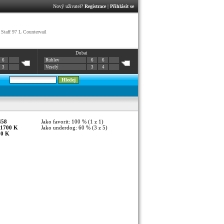
Nový uživatel?
Registrace
|
Přihlásit se
Staff 97 L Countervail
Dubai
6
Rublev
6
6
3
Veselý
3
4
458
Jako favorit: 100 % (1 z 1)
1700 K
Jako underdog: 60 % (3 z 5)
:
0 K