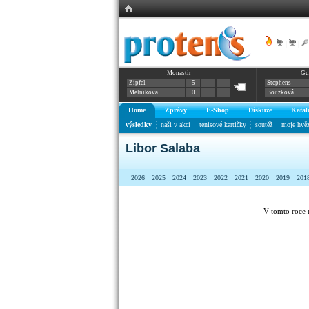
|
|
Monastir
Gu
Zipfel
5
Stephens
Melnikova
0
Bouzková
Home
Zprávy
E-Shop
Diskuze
Katal
výsledky
naši v akci
tenisové kartičky
soutěž
moje hvě
Libor Salaba
2026
2025
2024
2023
2022
2021
2020
2019
201
V tomto roce 