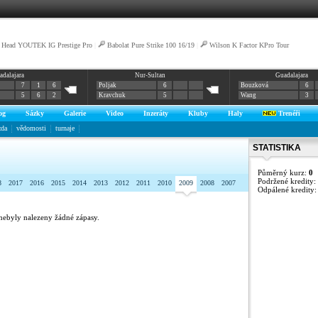
Head YOUTEK IG Prestige Pro
|
Babolat Pure Strike 100 16/19
|
Wilson K Factor KPro Tour
adalajara
Nur-Sultan
Guadalajara
7
1
6
Poljak
6
Bouzková
6
5
6
2
Kravchuk
5
Wang
3
og
Sázky
Galerie
Video
Inzeráty
Kluby
Haly
Trenéři
zda
vědomosti
turnaje
STATISTIKA
Půměrný kurz:
0
Podržené kredity:
8
2017
2016
2015
2014
2013
2012
2011
2010
2009
2008
2007
Odpálené kredity
nebyly nalezeny žádné zápasy.