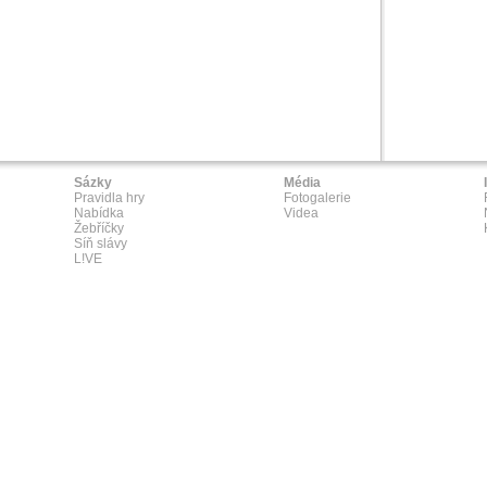
Sázky
Média
Pravidla hry
Fotogalerie
Nabídka
Videa
Žebříčky
Síň slávy
L!VE