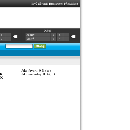
Nový uživatel?
Registrace
|
Přihlásit se
Dubai
6
Rublev
6
6
3
Veselý
3
4
Jako favorit: 0 % ( z )
K
Jako underdog: 0 % ( z )
:
K