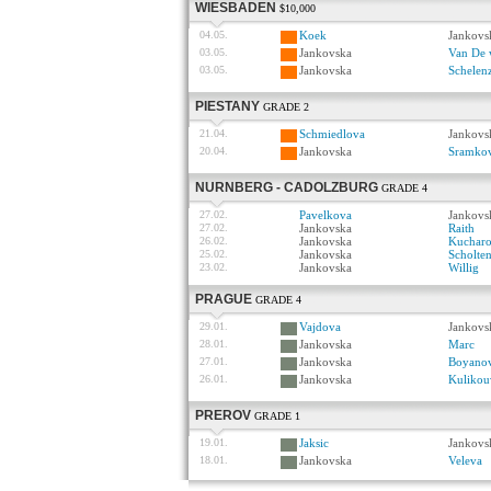
WIESBADEN
$10,000
04.05.
Koek
Jankovs
03.05.
Jankovska
Van De 
03.05.
Jankovska
Schelen
PIESTANY
GRADE 2
21.04.
Schmiedlova
Jankovs
20.04.
Jankovska
Sramko
NURNBERG - CADOLZBURG
GRADE 4
27.02.
Pavelkova
Jankovs
27.02.
Jankovska
Raith
26.02.
Jankovska
Kuchar
25.02.
Jankovska
Scholte
23.02.
Jankovska
Willig
PRAGUE
GRADE 4
29.01.
Vajdova
Jankovs
28.01.
Jankovska
Marc
27.01.
Jankovska
Boyano
26.01.
Jankovska
Kulikou
PREROV
GRADE 1
19.01.
Jaksic
Jankovs
18.01.
Jankovska
Veleva