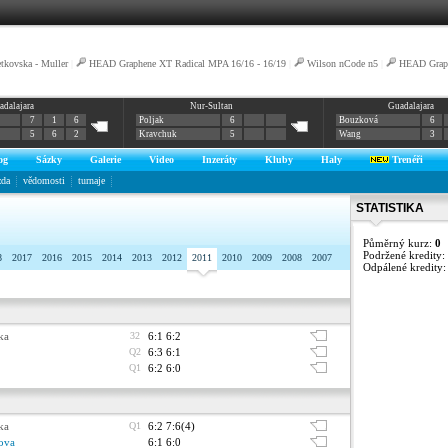
tkovska - Muller
|
HEAD Graphene XT Radical MPA 16/16 - 16/19
|
Wilson nCode n5
|
HEAD Graph
adalajara
Nur-Sultan
Guadalajara
7
1
6
Poljak
6
Bouzková
6
5
6
2
Kravchuk
5
Wang
3
og
Sázky
Galerie
Video
Inzeráty
Kluby
Haly
Trenéři
zda
vědomosti
turnaje
STATISTIKA
Půměrný kurz:
0
Podržené kredity:
8
2017
2016
2015
2014
2013
2012
2011
2010
2009
2008
2007
Odpálené kredity
ka
32
6:1 6:2
Q2
6:3 6:1
Q1
6:2 6:0
ka
Q1
6:2 7:6(4)
ova
6:1 6:0