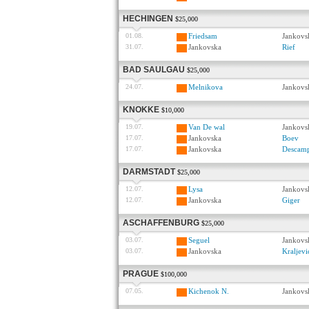
HECHINGEN
$25,000
01.08.
Friedsam
Jankovs
31.07.
Jankovska
Rief
BAD SAULGAU
$25,000
24.07.
Melnikova
Jankovs
KNOKKE
$10,000
19.07.
Van De wal
Jankovs
17.07.
Jankovska
Boev
17.07.
Jankovska
Descam
DARMSTADT
$25,000
12.07.
Lysa
Jankovs
12.07.
Jankovska
Giger
ASCHAFFENBURG
$25,000
03.07.
Seguel
Jankovs
03.07.
Jankovska
Kraljevi
PRAGUE
$100,000
07.05.
Kichenok N.
Jankovs