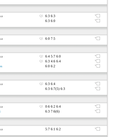
ka
Q1
6:3 6:3
6:3 6:0
ka
Q1
6:0 7:5
ka
Q2
6:4 5:7 6:0
Q1
6:3 4:6 6:4
ps
6:0 6:2
ka
Q2
6:3 6:4
6:3 6:7(5) 6:3
ka
Q1
0:6 6:2 6:4
c
6:3 7:6(6)
ka
5:7 6:1 6:2