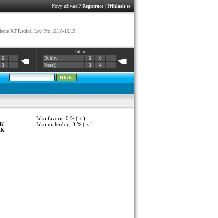
Nový uživatel?
Registrace
|
Přihlásit se
ene XT Radical Rev Pro 16/16-16/19
Dubai
6
Rublev
6
6
3
Veselý
3
4
Jako favorit: 0 % ( z )
K
Jako underdog: 0 % ( z )
:
K