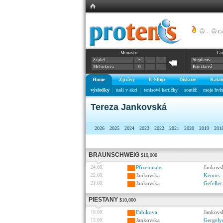
-
|
Ce
Monastir
Gu
Zipfel
5
Stephens
Melnikova
0
Bouzková
Home
Zprávy
E-Shop
Diskuze
Katal
výsledky
naši v akci
tenisové kartičky
soutěž
moje hvě
Tereza Jankovská
2026
2025
2024
2023
2022
2021
2020
2019
201
BRAUNSCHWEIG
$10,000
24.08.
Pfizenmaier
Jankovs
22.08.
Jankovska
Kennis
21.08.
Jankovska
Gefeller
PIESTANY
$10,000
16.08.
Fabikova
Jankovs
15.08.
Jankovska
Gergely