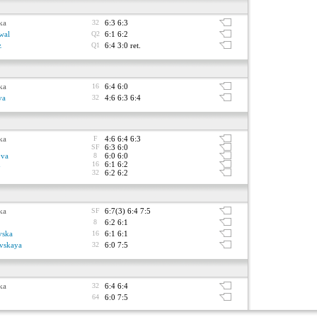
ka
32
6:3 6:3
wal
Q2
6:1 6:2
z
Q1
6:4 3:0 ret.
ka
16
6:4 6:0
va
32
4:6 6:3 6:4
ka
F
4:6 6:4 6:3
SF
6:3 6:0
ova
8
6:0 6:0
n
16
6:1 6:2
32
6:2 6:2
ka
SF
6:7(3) 6:4 7:5
8
6:2 6:1
vska
16
6:1 6:1
vskaya
32
6:0 7:5
ka
32
6:4 6:4
64
6:0 7:5