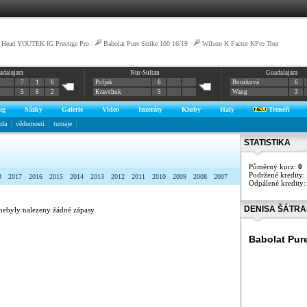
Head YOUTEK IG Prestige Pro
|
Babolat Pure Strike 100 16/19
|
Wilson K Factor KPro Tour
adalajara
Nur-Sultan
Guadalajara
7
1
6
Poljak
6
Bouzková
6
5
6
2
Kravchuk
5
Wang
3
og
Sázky
Galerie
Video
Inzeráty
Kluby
Haly
Trenéři
zda
vědomosti
turnaje
STATISTIKA
Půměrný kurz:
0
Podržené kredity:
8
2017
2016
2015
2014
2013
2012
2011
2010
2009
2008
2007
Odpálené kredity
DENISA ŠÁTRA
nebyly nalezeny žádné zápasy.
Babolat Pur