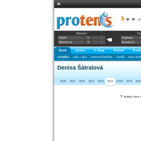
|
|
Monastir
Gu
Zipfel
5
Stephens
Melnikova
0
Bouzková
Home
Zprávy
E-Shop
Diskuze
Katal
výsledky
naši v akci
tenisové kartičky
soutěž
moje hvě
Denisa Šátralová
2026
2025
2024
2023
2022
2021
2020
2019
201
V tomto roce 