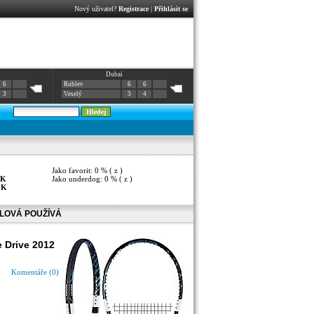
Nový uživatel?
Registrace
|
Přihlásit se
Dubai
6
Rublev
6
6
3
Veselý
3
4
Jako favorit: 0 % ( z )
K
Jako underdog: 0 % ( z )
:
K
LOVÁ POUŽÍVÁ
e Drive 2012
Komentáře (0)