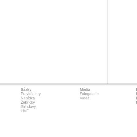
Sázky
Média
Pravidla hry
Fotogalerie
Nabídka
Videa
Žebříčky
Síň slávy
L!VE