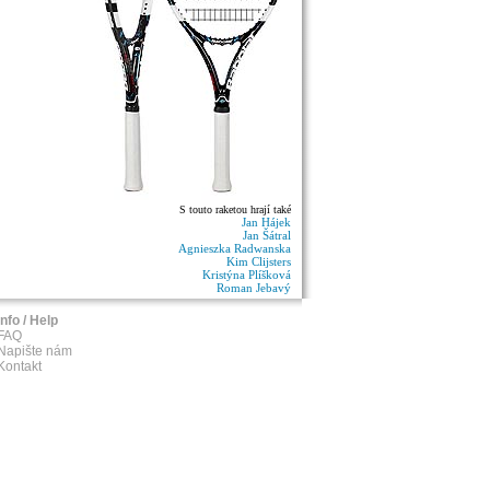
S touto raketou hrají také
Jan Hájek
Jan Šátral
Agnieszka Radwanska
Kim Clijsters
Kristýna Plíšková
Roman Jebavý
Info / Help
FAQ
Napište nám
Kontakt