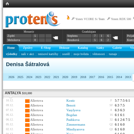
Yonex VCORE Si Team
|
Yonex RDX 500
|
Monastir
Guadalajara
Zipfel
5
Stephens
7
1
6
Polja
Melnikova
0
Bouzková
5
6
2
Krav
Home
Zprávy
E-Shop
Diskuze
Katalog
Sázky
Galerie
Vi
výsledky
naši v akci
tenisové kartičky
soutěž
moje hvězda
vědomosti
turnaje
Denisa Šátralová
2026
2025
2024
2023
2022
2021
2020
2019
2018
2017
2016
2015
2014
2013
ANTALYA
$10,000
10.12.
Allertova
Kostic
F
5:7 7:5 6:1
09.12.
Allertova
Benoit
SF
6:3 7:5
07.12.
Allertova
Vasylyeva
8
6:3 6:3
06.12.
Allertova
Bogdan
16
6:1 6:1
06.12.
Allertova
Pashkova
32
6:1 2:6 7:5
05.12.
Allertova
Zimmermann
Q2
6:1 6:0
02.12.
Allertova
Mindiyarova
Q1
6:1 6:0
01.12.