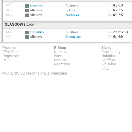
20.01.
Zanevska
Allertova
8
6:2 6:3
20.01.
Allertova
Lykina
16
6:2 7:5
18.01.
Allertova
Marozava
32
6:4 7:5
GLASGOW
$10,000
12.01.
Fitzpatrick
Allertova
16
2:6 6:3 6:4
12.01.
Allertova
Ghesquiere
32
6:4 6:0
Protenis
E-Shop
Sázky
Přihlášení
Nabídka
Pravidla hry
Registrace
Akce
Nabídka
RSS
Bonusy
Žebříčky
Podmínky
Síň slávy
L!VE
PROTENIS.CZ všechna práva vyhrazena