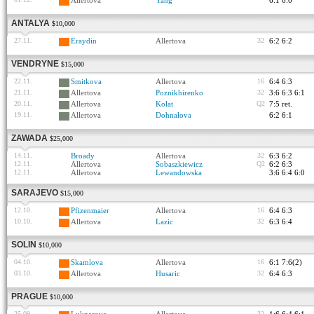
Allertova
Yang
6:1 6:0
ANTALYA
$10,000
27.11.
Eraydin
Allertova
32
6:2 6:2
VENDRYNE
$15,000
22.11.
Smitkova
Allertova
16
6:4 6:3
21.11.
Allertova
Poznikhirenko
32
3:6 6:3 6:1
20.11.
Allertova
Kolat
Q2
7:5 ret.
19.11.
Allertova
Dohnalova
6:2 6:1
ZAWADA
$25,000
14.11.
Broady
Allertova
32
6:3 6:2
12.11.
Allertova
Sobaszkiewicz
Q2
6:2 6:3
12.11.
Allertova
Lewandowska
3:6 6:4 6:0
SARAJEVO
$15,000
12.10.
Pfizenmaier
Allertova
16
6:4 6:3
10.10.
Allertova
Lazic
32
6:3 6:4
SOLIN
$10,000
04.10.
Skamlova
Allertova
16
6:1 7:6(2)
03.10.
Allertova
Husaric
32
6:4 6:3
PRAGUE
$10,000
25.09.
32