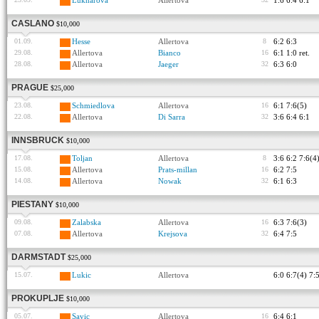
Luknarova
Allertova
1:6 6:4 6:1
CASLANO
$10,000
01.09.
Hesse
Allertova
8
6:2 6:3
29.08.
Allertova
Bianco
16
6:1 1:0 ret.
28.08.
Allertova
Jaeger
32
6:3 6:0
PRAGUE
$25,000
23.08.
Schmiedlova
Allertova
16
6:1 7:6(5)
22.08.
Allertova
Di Sarra
32
3:6 6:4 6:1
INNSBRUCK
$10,000
17.08.
Toljan
Allertova
8
3:6 6:2 7:6(4
15.08.
Allertova
Prats-millan
16
6:2 7:5
14.08.
Allertova
Nowak
32
6:1 6:3
PIESTANY
$10,000
09.08.
Zalabska
Allertova
16
6:3 7:6(3)
07.08.
Allertova
Krejsova
32
6:4 7:5
DARMSTADT
$25,000
15.07.
Lukic
Allertova
6:0 6:7(4) 7:
PROKUPLJE
$10,000
05.07.
Savic
Allertova
16
6:4 6:1