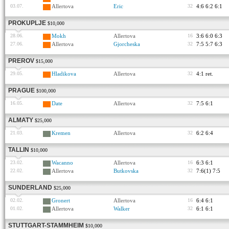
03.07.
Allertova
Eric
32
4:6 6:2 6:1
PROKUPLJE
$10,000
28.06.
Mokh
Allertova
16
3:6 6:0 6:3
27.06.
Allertova
Gjorcheska
32
7:5 5:7 6:3
PREROV
$15,000
29.05.
Hladikova
Allertova
32
4:1 ret.
PRAGUE
$100,000
16.05.
Date
Allertova
32
7:5 6:1
ALMATY
$25,000
21.03.
Kremen
Allertova
32
6:2 6:4
TALLIN
$10,000
23.02.
Wacanno
Allertova
16
6:3 6:1
22.02.
Allertova
Butkovska
32
7:6(1) 7:5
SUNDERLAND
$25,000
02.02.
Gronert
Allertova
16
6:4 6:1
01.02.
Allertova
Walker
32
6:1 6:1
STUTTGART-STAMMHEIM
$10,000