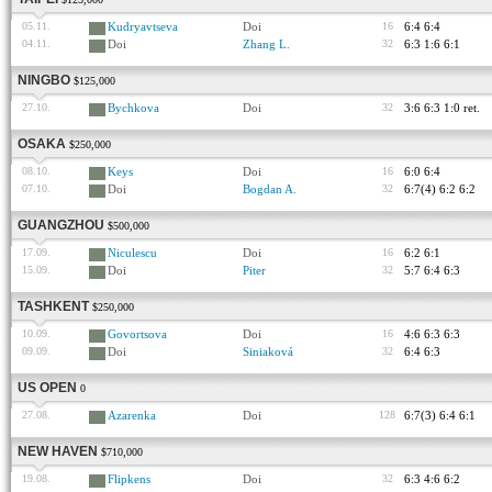
05.11.
Kudryavtseva
Doi
16
6:4 6:4
04.11.
Doi
Zhang L.
32
6:3 1:6 6:1
NINGBO
$125,000
27.10.
Bychkova
Doi
32
3:6 6:3 1:0 ret.
OSAKA
$250,000
08.10.
Keys
Doi
16
6:0 6:4
07.10.
Doi
Bogdan A.
32
6:7(4) 6:2 6:2
GUANGZHOU
$500,000
17.09.
Niculescu
Doi
16
6:2 6:1
15.09.
Doi
Piter
32
5:7 6:4 6:3
TASHKENT
$250,000
10.09.
Govortsova
Doi
16
4:6 6:3 6:3
09.09.
Doi
Siniaková
32
6:4 6:3
US OPEN
0
27.08.
Azarenka
Doi
128
6:7(3) 6:4 6:1
NEW HAVEN
$710,000
19.08.
Flipkens
Doi
32
6:3 4:6 6:2