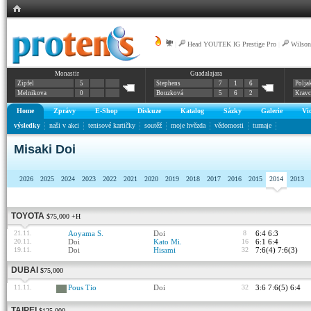
|
Head YOUTEK IG Prestige Pro
|
Wilson
Monastir
Guadalajara
Zipfel
5
Stephens
7
1
6
Polja
Melnikova
0
Bouzková
5
6
2
Krav
Home
Zprávy
E-Shop
Diskuze
Katalog
Sázky
Galerie
Vi
výsledky
naši v akci
tenisové kartičky
soutěž
moje hvězda
vědomosti
turnaje
Misaki Doi
2026
2025
2024
2023
2022
2021
2020
2019
2018
2017
2016
2015
2014
2013
TOYOTA
$75,000 +H
21.11.
Aoyama S.
Doi
8
6:4 6:3
20.11.
Doi
Kato Mi.
16
6:1 6:4
19.11.
Doi
Hisami
32
7:6(4) 7:6(3)
DUBAI
$75,000
11.11.
Pous Tio
Doi
32
3:6 7:6(5) 6:4
TAIPEI
$125,000