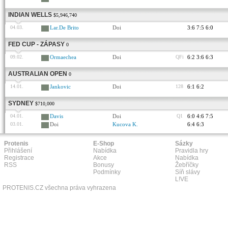
INDIAN WELLS
$5,946,740
04.03.
Lar.De Brito
Doi
3:6 7:5 6:0
FED CUP - ZÁPASY
0
09.02.
Ormaechea
Doi
QFi
6:2 3:6 6:3
AUSTRALIAN OPEN
0
14.01.
Jankovic
Doi
128
6:1 6:2
SYDNEY
$710,000
04.01.
Davis
Doi
Q1
6:0 4:6 7:5
03.01.
Doi
Kucova K.
6:4 6:3
Protenis
E-Shop
Sázky
Přihlášení
Nabídka
Pravidla hry
Registrace
Akce
Nabídka
RSS
Bonusy
Žebříčky
Podmínky
Síň slávy
L!VE
PROTENIS.CZ všechna práva vyhrazena