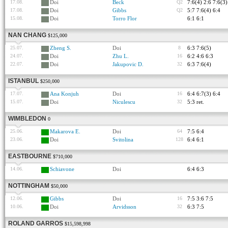
17.08.
Doi
Beck
Q2
7:6(4) 2:6 7:6(3)
17.08.
Doi
Gibbs
Q2
5:7 7:6(4) 6:4
15.08.
Doi
Torro Flor
6:1 6:1
NAN CHANG
$125,000
25.07.
Zheng S.
Doi
8
6:3 7:6(5)
24.07.
Doi
Zhu L.
16
6:2 4:6 6:3
22.07.
Doi
Jakupovic D.
32
6:3 7:6(4)
ISTANBUL
$250,000
17.07.
Ana Konjuh
Doi
16
6:4 6:7(3) 6:4
15.07.
Doi
Niculescu
32
5:3 ret.
WIMBLEDON
0
25.06.
Makarova E.
Doi
64
7:5 6:4
23.06.
Doi
Svitolina
128
6:4 6:1
EASTBOURNE
$710,000
14.06.
Schiavone
Doi
6:4 6:3
NOTTINGHAM
$50,000
12.06.
Gibbs
Doi
16
7:5 3:6 7:5
10.06.
Doi
Arvidsson
32
6:3 7:5
ROLAND GARROS
$15,598,998