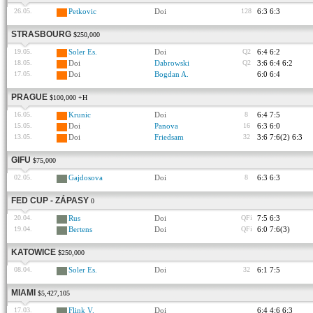
26.05.
Petkovic
Doi
128
6:3 6:3
STRASBOURG
$250,000
19.05.
Soler Es.
Doi
Q2
6:4 6:2
18.05.
Doi
Dabrowski
Q2
3:6 6:4 6:2
17.05.
Doi
Bogdan A.
6:0 6:4
PRAGUE
$100,000 +H
16.05.
Krunic
Doi
8
6:4 7:5
15.05.
Doi
Panova
16
6:3 6:0
13.05.
Doi
Friedsam
32
3:6 7:6(2) 6:3
GIFU
$75,000
02.05.
Gajdosova
Doi
8
6:3 6:3
FED CUP - ZÁPASY
0
20.04.
Rus
Doi
QFi
7:5 6:3
19.04.
Bertens
Doi
QFi
6:0 7:6(3)
KATOWICE
$250,000
08.04.
Soler Es.
Doi
32
6:1 7:5
MIAMI
$5,427,105
17.03.
Flink V.
Doi
6:4 4:6 6:3