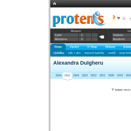
|
-
|
Monastir
Gu
Zipfel
5
Stephens
Melnikova
0
Bouzková
Home
Zprávy
E-Shop
Diskuze
Katal
výsledky
naši v akci
tenisové kartičky
soutěž
moje hvě
Alexandra Dulgheru
2026
2025
2024
2023
2022
2021
2020
2019
201
V tomto roce 