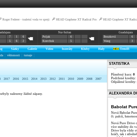
Roger Federer - toaletní voda ve spreji
|
HEAD Graphene XT Radical Pro
|
HEAD Graphene XT Radica
adalajara
Nur-Sultan
Guadalajara
7
1
6
Poljak
6
Bouzková
6
5
6
2
Kravchuk
5
Wang
3
og
Sázky
Galerie
Video
Inzeráty
Kluby
Haly
Trenéři
zda
vědomosti
turnaje
STATISTIKA
Půměrný kurz:
0
Podržené kredity:
8
2017
2016
2015
2014
2013
2012
2011
2010
2009
2008
2007
Odpálené kredity
ALEXANDRA D
nebyly nalezeny žádné zápasy.
Babolat Pur
Nová Babolat Pure
čt. palců, hmotnos
Nová Pure Drive 
více stability do 
Drive byla vždy o
hráči, tak i střed