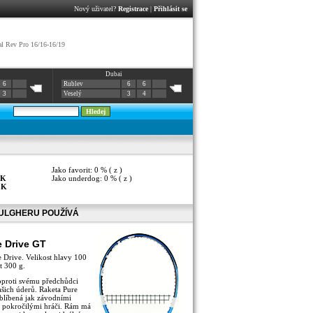
Nový uživatel?
Registrace
|
Přihlásit se
l Rev Pro 16/16-16/19
Dubai
6
Rublev
6
6
3
Veselý
3
4
Jako favorit: 0 % ( z )
K
Jako underdog: 0 % ( z )
:
K
ULGHERU POUŽÍVÁ
e Drive GT
 Drive. Velikost hlavy 100
t 300 g.
oproti svému předchůdci
vašich úderů. Raketa Pure
blíbená jak závodními
ně pokročilými hráči. Rám má