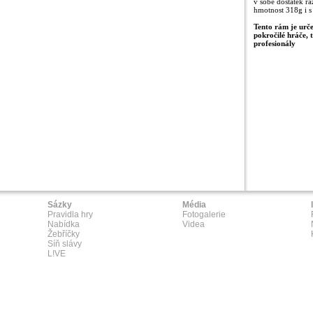
v sobě dostatek ra
hmotnost 318g i s
Tento rám je urče
pokročilé hráče, 
profesionály
Sázky
Média
Pravidla hry
Fotogalerie
Nabídka
Videa
Žebříčky
Síň slávy
L!VE