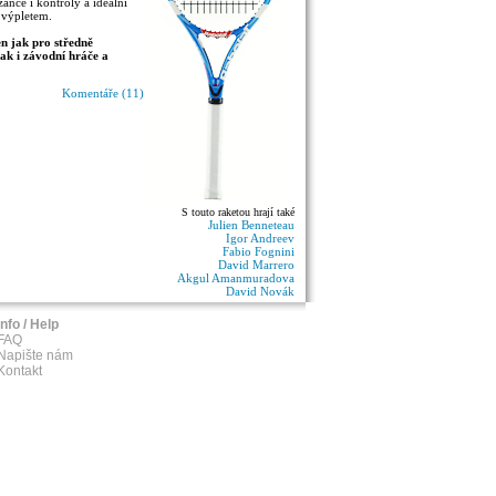
zance i kontroly a ideální
 výpletem.
n jak pro středně
tak i závodní hráče a
Komentáře (11)
S touto raketou hrají také
Julien Benneteau
Igor Andreev
Fabio Fognini
David Marrero
Akgul Amanmuradova
David Novák
Info / Help
FAQ
Napište nám
Kontakt