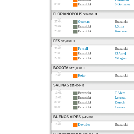
09.05.
Brzezicki
S.Gonzalez
FLORIANOPOLIS
$50,000+H
27.04.
Guzman
Brzezicki
26.04.
Brzezicki
J.Silva
25.04.
Brzezicki
Koellerer
FES
$35,000+H
30.03.
Fornell
Brzezicki
29.03.
Brzezicki
El Aarej
27.03.
Brzezicki
Villagran
BOGOTA
$125,000+H
13.03.
Rojer
Brzezicki
SALINAS
$25,000+H
10.03.
Brzezicki
T.Alves
10.03.
Brzezicki
Lorenzi
07.03.
Brzezicki
Dorsch
06.03.
Brzezicki
Cuevas
BUENOS AIRES
$445,000
19.02.
Devilder
Brzezicki