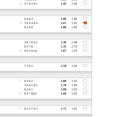
32
5:7 6:2 6:1
1.45
2.40
6:4 6:3
1.80
1.80
16
3:6 6:4 6:4
1.67
1.95
6:2 6:0
1.80
1.80
3:6 7:6 6:1
2.30
1.48
6:3 7:6
1.35
2.70
32
6:0 2:0 ret.
1.67
1.95
7:5 6:1
2.50
1.40
8
6:4 6:2
2.00
1.65
3:6 6:1 6:2
1.70
1.90
6:3 6:1
2.00
1.65
32
6:4 7:6(4)
1.60
2.05
32
6:3 5:7 6:3
1.75
1.85