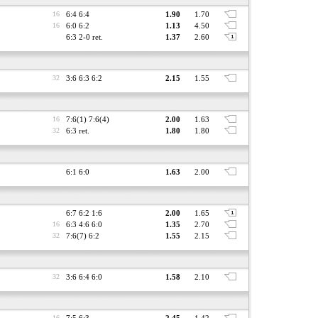
16
6:4 6:4
1.90
1.70
16
6:0 6:2
1.13
4.50
6:3 2-0 ret.
1.37
2.60
32
3:6 6:3 6:2
2.15
1.55
16
7:6(1) 7:6(4)
2.00
1.63
32
6:3 ret.
1.80
1.80
6:1 6:0
1.63
2.00
6:7 6:2 1:6
2.00
1.65
16
6:3 4:6 6:0
1.35
2.70
32
7:6(7) 6:2
1.55
2.15
32
3:6 6:4 6:0
1.58
2.10
16