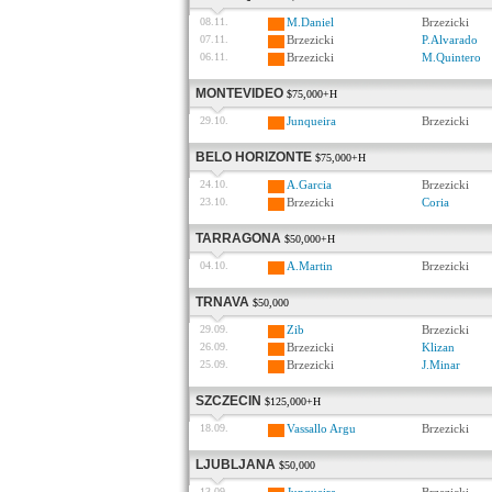
08.11.
M.Daniel
Brzezicki
07.11.
Brzezicki
P.Alvarado
06.11.
Brzezicki
M.Quintero
MONTEVIDEO
$75,000+H
29.10.
Junqueira
Brzezicki
BELO HORIZONTE
$75,000+H
24.10.
A.Garcia
Brzezicki
23.10.
Brzezicki
Coria
TARRAGONA
$50,000+H
04.10.
A.Martin
Brzezicki
TRNAVA
$50,000
29.09.
Zib
Brzezicki
26.09.
Brzezicki
Klizan
25.09.
Brzezicki
J.Minar
SZCZECIN
$125,000+H
18.09.
Vassallo Argu
Brzezicki
LJUBLJANA
$50,000
13.09.