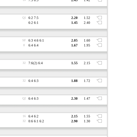
7:5 6:3
2.45
1.42
Q1
6:2 7:5
2.20
1.52
6:2 6:1
1.45
2.40
SF
6:3 4:6 6:1
2.05
1.60
8
6:4 6:4
1.67
1.95
32
7:6(2) 6:4
1.55
2.15
32
6:4 6:3
1.88
1.72
Q2
6:4 6:3
2.30
1.47
16
6:4 6:2
2.15
1.55
32
0:6 6:1 6:2
2.90
1.30