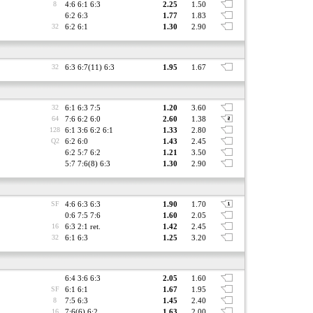
8
4:6 6:1 6:3
2.25
1.50
6:2 6:3
1.77
1.83
32
6:2 6:1
1.30
2.90
32
6:3 6:7(11) 6:3
1.95
1.67
32
6:1 6:3 7:5
1.20
3.60
64
7:6 6:2 6:0
2.60
1.38
128
6:1 3:6 6:2 6:1
1.33
2.80
Q2
6:2 6:0
1.43
2.45
6:2 5:7 6:2
1.21
3.50
5:7 7:6(8) 6:3
1.30
2.90
SF
4:6 6:3 6:3
1.90
1.70
0:6 7:5 7:6
1.60
2.05
16
6:3 2:1 ret.
1.42
2.45
32
6:1 6:3
1.25
3.20
6:4 3:6 6:3
2.05
1.60
SF
6:1 6:1
1.67
1.95
8
7:5 6:3
1.45
2.40
16
7:6(6) 6:2
1.63
2.00