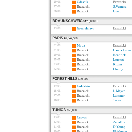
29.06.
Odesnik
Brzezicki
27.06.
Brzezicki
S.Ventura
26.06.
Brzezicki
Ghem
BRAUNSCHWEIG
$125,000+H
19.06.
Gremelmayr
Brzezicki
PARIS
€6,947,960
02.06.
Moya
Brzezicki
31.05.
Brzezicki
Garcia Lopez
29.05.
Brzezicki
Kendrick
25.05.
Brzezicki
Lorenzi
23.05.
Brzezicki
Klizan
22.05.
Brzezicki
Chardy
FOREST HILLS
$50,000
19.05.
Goldstein
Brzezicki
18.05.
Brzezicki
L.Mayer
17.05.
Brzezicki
Lammer
16.05.
Brzezicki
Tecau
TUNICA
$50,000
13.05.
Cuevas
Brzezicki
12.05.
Brzezicki
Zeballos
11.05.
Brzezicki
D.Young
10.05.
Brzezicki
Fleishman