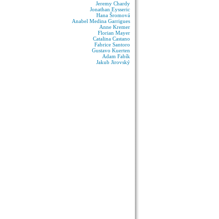
Jeremy Chardy
Jonathan Eysseric
Hana Šromová
Anabel Medina Garrigues
Anne Kremer
Florian Mayer
Catalina Castano
Fabrice Santoro
Gustavo Kuerten
Adam Fabík
Jakub Jirovský