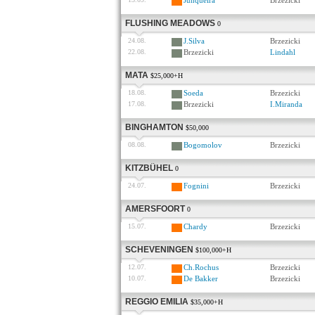
Junqueira
Brzezicki
FLUSHING MEADOWS
0
24.08.
J.Silva
Brzezicki
22.08.
Brzezicki
Lindahl
MATA
$25,000+H
18.08.
Soeda
Brzezicki
17.08.
Brzezicki
I.Miranda
BINGHAMTON
$50,000
08.08.
Bogomolov
Brzezicki
KITZBÜHEL
0
24.07.
Fognini
Brzezicki
AMERSFOORT
0
15.07.
Chardy
Brzezicki
SCHEVENINGEN
$100,000+H
12.07.
Ch.Rochus
Brzezicki
10.07.
De Bakker
Brzezicki
REGGIO EMILIA
$35,000+H