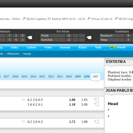
tkovska - Muller
|
HEAD Graphene XT Radical MPA 16/16 - 16/19
|
Wilson nCode n5
|
HEAD Graph
adalajara
Nur-Sultan
Guadalajara
7
1
6
Poljak
6
Bouzková
6
5
6
2
Kravchuk
5
Wang
3
og
Sázky
Galerie
Video
Inzeráty
Kluby
Haly
Trenéři
zda
vědomosti
turnaje
STATISTIKA
Půměrný kurz:
1.
Podržené kredity:
8
2017
2016
2015
2014
2013
2012
2011
2010
2009
2008
2007
Odpálené kredity
JUAN-PABLO B
16
6:2 2:6 6:3
2.00
1.65
Head
o
1:6 6:2 6:1
1.10
5.00
x
x
32
6:2 2:6 6:3
1.72
1.88