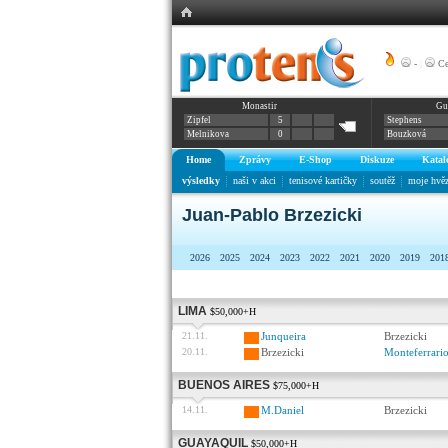
-
|
Ce
Monastir
Gu
Zipfel
5
Stephens
Melnikova
0
Bouzková
Home
Zprávy
E-Shop
Diskuze
Katal
výsledky
naši v akci
tenisové kartičky
soutěž
moje hvě
Juan-Pablo Brzezicki
2026
2025
2024
2023
2022
2021
2020
2019
201
LIMA
$50,000+H
21.11.
Junqueira
Brzezicki
20.11.
Brzezicki
Monteferrari
BUENOS AIRES
$75,000+H
14.11.
M.Daniel
Brzezicki
GUAYAQUIL
$50,000+H