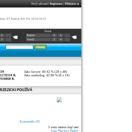
Nový uživatel?
Registrace
|
Přihlásit se
ene XT Radical Rev Pro 16/16-16/19
Dubai
6
Rublev
6
6
3
Veselý
3
4
659
Jako favorit: 60.42 % (29 z 48)
1278310 K
Jako underdog: 42.86 % (6 z 14)
:
910868 K
RZEZICKI POUŽÍVÁ
Komentáře (0)
S touto raketou hrají také
Ivan Navarro Pastor