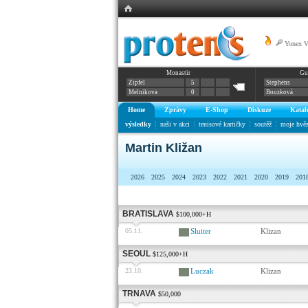
Yonex 
Monastir
Gu
Zipfel
5
Stephens
Melnikova
0
Bouzková
Home
Zprávy
E-Shop
Diskuze
Katal
výsledky
naši v akci
tenisové kartičky
soutěž
moje hvě
Martin Kližan
2026
2025
2024
2023
2022
2021
2020
2019
201
BRATISLAVA
$100,000+H
05.11.
Sluiter
Klizan
SEOUL
$125,000+H
23.10.
Luczak
Klizan
TRNAVA
$50,000