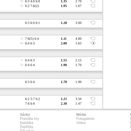
16
6:3 4:6 6:0
1.35
2.70
32
6:2 7:6(2)
1.95
1.67
6:3 6:0 6:1
1.28
3.00
32
7:6(5) 6:4
1.11
4.80
64
6:4 6:3
2.00
1.65
8
6:4 6:3
1.55
2.15
32
6:4 6:4
1.90
1.70
6:3 6:4
1.70
1.90
6:2 5:7 6:2
1.21
3.50
7:6 6:0
2.30
1.47
Sázky
Média
Pravidla hry
Fotogalerie
Nabídka
Videa
Žebříčky