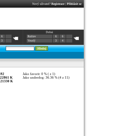
Nový uživatel?
Registrace
|
Přihlásit se
Dubai
6
Rublev
6
6
3
Veselý
3
4
592
Jako favorit: 0 % ( z 1)
22861 K
Jako underdog: 36.36 % (4 z 11)
:
21330 K