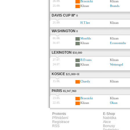
26.09.
Brzezicki
Klizan
25.09.
Klizan
Brands
DAVIS CUP III*
0
21.09.
H.T.lee
Klizan
WASHINGTON
0
01.08.
Monfils
Klizan
31.07.
Klizan
Economidis
LEXINGTON
$50,000
27.07.
B.Evans
Klizan
24.07.
Klizan
Wettengel
KOSICE
$25,000+H
15.06.
Chardy
Klizan
PARIS
€6,947,960
23.05.
Brzezicki
Klizan
22.05.
Klizan
Okun
Protenis
E-Shop
Přihlášení
Nabídka
Registrace
Akce
RSS
Bonusy