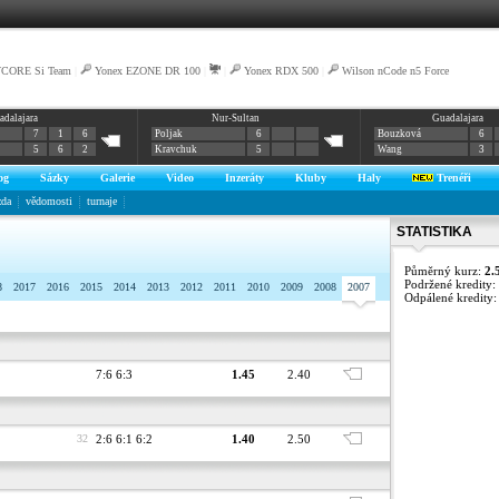
VCORE Si Team
|
Yonex EZONE DR 100
|
|
Yonex RDX 500
|
Wilson nCode n5 Force
adalajara
Nur-Sultan
Guadalajara
7
1
6
Poljak
6
Bouzková
6
5
6
2
Kravchuk
5
Wang
3
og
Sázky
Galerie
Video
Inzeráty
Kluby
Haly
Trenéři
zda
vědomosti
turnaje
STATISTIKA
Půměrný kurz:
2.
Podržené kredity:
8
2017
2016
2015
2014
2013
2012
2011
2010
2009
2008
2007
Odpálené kredity
7:6 6:3
1.45
2.40
32
2:6 6:1 6:2
1.40
2.50