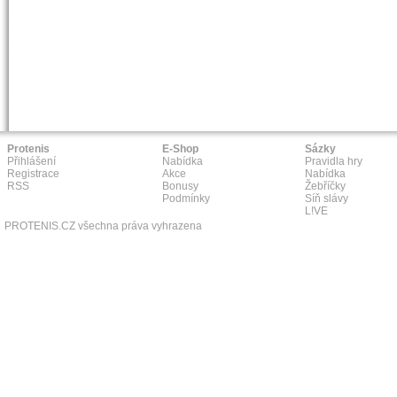
Protenis
E-Shop
Sázky
Přihlášení
Nabídka
Pravidla hry
Registrace
Akce
Nabídka
RSS
Bonusy
Žebříčky
Podmínky
Síň slávy
L!VE
PROTENIS.CZ všechna práva vyhrazena