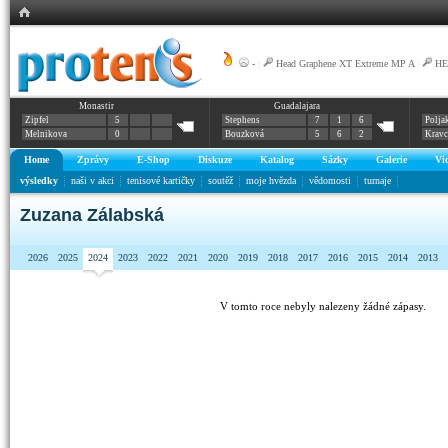
-
|
Head Graphene XT Extreme MP A
|
HE
Monastir
Guadalajara
Zipfel
5
Stephens
7
1
6
Polja
Melnikova
0
Bouzková
5
6
2
Krav
Home
Zprávy
E-Shop
Diskuze
Katalog
Sázky
Galerie
Vi
výsledky
naši v akci
tenisové kartičky
soutěž
moje hvězda
vědomosti
turnaje
Zuzana Zálabská
2026
2025
2024
2023
2022
2021
2020
2019
2018
2017
2016
2015
2014
2013
V tomto roce nebyly nalezeny žádné zápasy.