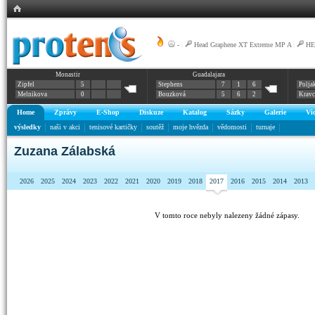
-
|
Head Graphene XT Extreme MP A
|
HE
Monastir
Guadalajara
Zipfel
5
Stephens
7
1
6
Polja
Melnikova
0
Bouzková
5
6
2
Krav
Home
Zprávy
E-Shop
Diskuze
Katalog
Sázky
Galerie
Vi
výsledky
naši v akci
tenisové kartičky
soutěž
moje hvězda
vědomosti
turnaje
Zuzana Zálabská
2026
2025
2024
2023
2022
2021
2020
2019
2018
2017
2016
2015
2014
2013
V tomto roce nebyly nalezeny žádné zápasy.