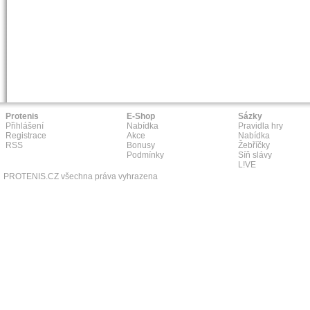
Protenis
E-Shop
Sázky
Přihlášení
Nabídka
Pravidla hry
Registrace
Akce
Nabídka
RSS
Bonusy
Žebříčky
Podmínky
Síň slávy
L!VE
PROTENIS.CZ všechna práva vyhrazena