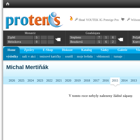
Head YOUTEK IG Prestige Pro
|
|
Wilson
Monastir
Guadalajara
Zipfel
5
Stephens
7
1
6
Polja
Melnikova
0
Bouzková
5
6
2
Krav
Home
Zprávy
E-Shop
Diskuze
Katalog
Sázky
Galerie
Vi
výsledky
naši v akci
tenisové kartičky
soutěž
moje hvězda
vědomosti
turnaje
Michal Mertiňák
2026
2025
2024
2023
2022
2021
2020
2019
2018
2017
2016
2015
2014
2013
V tomto roce nebyly nalezeny žádné zápasy.