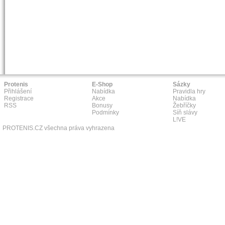
Protenis
E-Shop
Sázky
Přihlášení
Nabídka
Pravidla hry
Registrace
Akce
Nabídka
RSS
Bonusy
Žebříčky
Podmínky
Síň slávy
L!VE
PROTENIS.CZ všechna práva vyhrazena