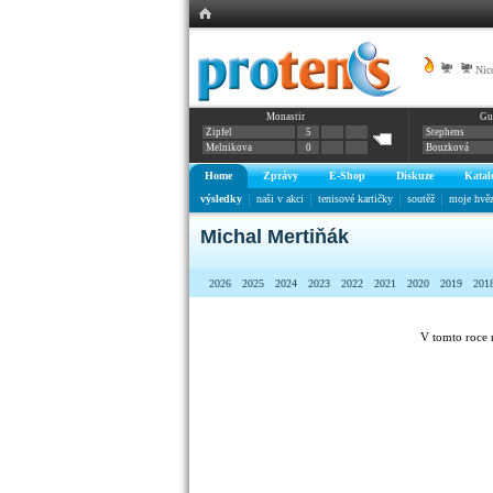
|
Nic
Monastir
Gu
Zipfel
5
Stephens
Melnikova
0
Bouzková
Home
Zprávy
E-Shop
Diskuze
Katal
výsledky
naši v akci
tenisové kartičky
soutěž
moje hvě
Michal Mertiňák
2026
2025
2024
2023
2022
2021
2020
2019
201
V tomto roce 