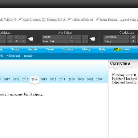
ole Vaidišová
|
Head Graphene XT Extreme MP A
|
Wilson nCode n5
|
Roger Federer - toaletní voda v
adalajara
Nur-Sultan
Guadalajara
7
1
6
Poljak
6
Bouzková
6
5
6
2
Kravchuk
5
Wang
3
og
Sázky
Galerie
Video
Inzeráty
Kluby
Haly
Trenéři
zda
vědomosti
turnaje
STATISTIKA
Půměrný kurz:
0
Podržené kredity:
8
2017
2016
2015
2014
2013
2012
2011
2010
2009
2008
2007
Odpálené kredity
nebyly nalezeny žádné zápasy.