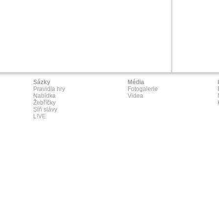
Sázky
Média
Pravidla hry
Fotogalerie
Nabídka
Videa
Žebříčky
Síň slávy
L!VE