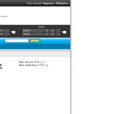
Nový uživatel?
Registrace
|
Přihlásit se
e spreji
Dubai
6
Rublev
6
6
3
Veselý
3
4
Jako favorit: 0 % ( z )
K
Jako underdog: 0 % ( z )
:
K