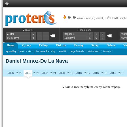
|
Vrňák - Veselý (tiebreak)
|
HEAD Graphen
Monastir
Guadalajara
Zipfel
5
Stephens
7
1
6
Polja
Melnikova
0
Bouzková
5
6
2
Krav
Home
Zprávy
E-Shop
Diskuze
Katalog
Sázky
Galerie
Vi
výsledky
naši v akci
tenisové kartičky
soutěž
moje hvězda
vědomosti
turnaje
Daniel Munoz-De La Nava
2026
2025
2024
2023
2022
2021
2020
2019
2018
2017
2016
2015
2014
2013
V tomto roce nebyly nalezeny žádné zápasy.