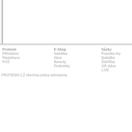
Protenis
E-Shop
Sázky
Přihlášení
Nabídka
Pravidla hry
Registrace
Akce
Nabídka
RSS
Bonusy
Žebříčky
Podmínky
Síň slávy
L!VE
PROTENIS.CZ všechna práva vyhrazena