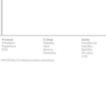
Protenis
E-Shop
Sázky
Přihlášení
Nabídka
Pravidla hry
Registrace
Akce
Nabídka
RSS
Bonusy
Žebříčky
Podmínky
Síň slávy
L!VE
PROTENIS.CZ všechna práva vyhrazena