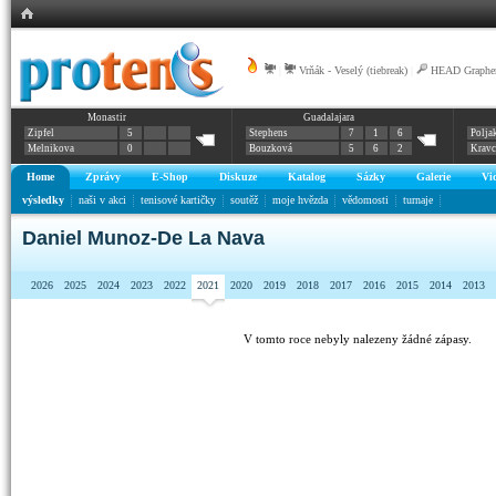
|
Vrňák - Veselý (tiebreak)
|
HEAD Graphen
Monastir
Guadalajara
Zipfel
5
Stephens
7
1
6
Polja
Melnikova
0
Bouzková
5
6
2
Krav
Home
Zprávy
E-Shop
Diskuze
Katalog
Sázky
Galerie
Vi
výsledky
naši v akci
tenisové kartičky
soutěž
moje hvězda
vědomosti
turnaje
Daniel Munoz-De La Nava
2026
2025
2024
2023
2022
2021
2020
2019
2018
2017
2016
2015
2014
2013
V tomto roce nebyly nalezeny žádné zápasy.