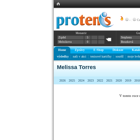
-
|
Ce
Monastir
Gu
Zipfel
5
Stephens
Melnikova
0
Bouzková
Home
Zprávy
E-Shop
Diskuze
Katal
výsledky
naši v akci
tenisové kartičky
soutěž
moje hvě
Melissa Torres
2026
2025
2024
2023
2022
2021
2020
2019
201
V tomto roce 