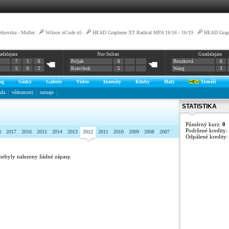
tkovska - Muller
|
Wilson nCode n5
|
HEAD Graphene XT Radical MPA 16/16 - 16/19
|
HEAD Graph
adalajara
Nur-Sultan
Guadalajara
7
1
6
Poljak
6
Bouzková
6
5
6
2
Kravchuk
5
Wang
3
og
Sázky
Galerie
Video
Inzeráty
Kluby
Haly
Trenéři
zda
vědomosti
turnaje
STATISTIKA
Půměrný kurz:
0
Podržené kredity:
8
2017
2016
2015
2014
2013
2012
2011
2010
2009
2008
2007
Odpálené kredity
nebyly nalezeny žádné zápasy.