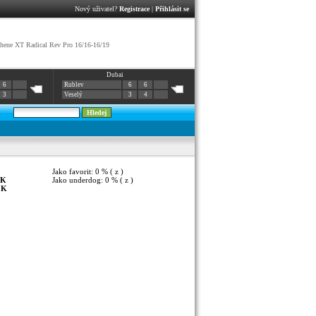
Nový uživatel?
Registrace
|
Přihlásit se
ene XT Radical Rev Pro 16/16-16/19
Dubai
6
Rublev
6
6
3
Veselý
3
4
Jako favorit: 0 % ( z )
K
Jako underdog: 0 % ( z )
:
K