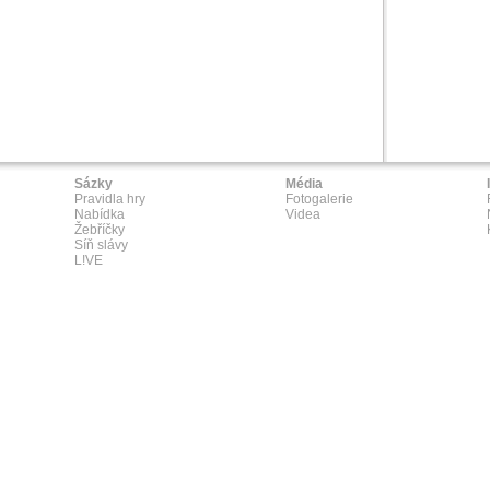
Sázky
Média
Pravidla hry
Fotogalerie
Nabídka
Videa
Žebříčky
Síň slávy
L!VE