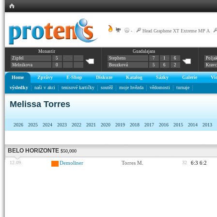
|
-
|
Head Graphene XT Extreme MP A
|
Monastir
Guadalajara
Zipfel
5
Stephens
7
1
6
Polja
Melnikova
0
Bouzková
5
6
2
Krav
Home
Zprávy
E-Shop
Diskuze
Katalog
Sázky
Galerie
Vi
výsledky
naši v akci
tenisové kartičky
soutěž
moje hvězda
vědomosti
turnaje
Melissa Torres
2026
2025
2024
2023
2022
2021
2020
2019
2018
2017
2016
2015
2014
2013
BELO HORIZONTE
$50,000
12.09.
Demoliner
Torres M.
32
6:3 6:2