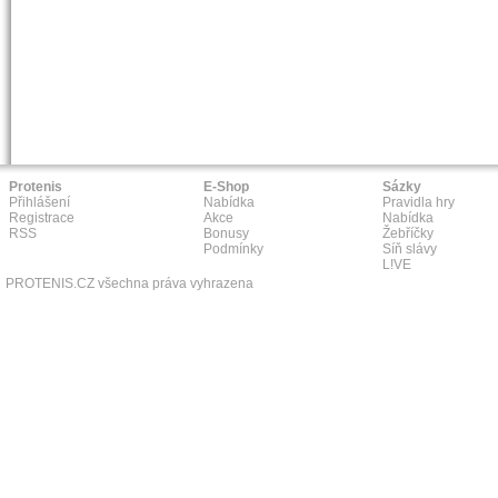
Protenis
E-Shop
Sázky
Přihlášení
Nabídka
Pravidla hry
Registrace
Akce
Nabídka
RSS
Bonusy
Žebříčky
Podmínky
Síň slávy
L!VE
PROTENIS.CZ všechna práva vyhrazena