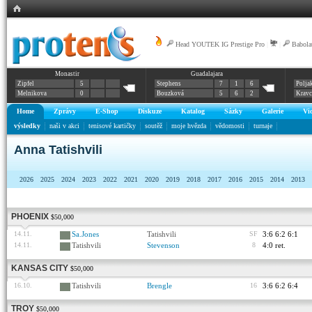
Head YOUTEK IG Prestige Pro
|
|
Babola
Monastir
Guadalajara
Zipfel
5
Stephens
7
1
6
Polja
Melnikova
0
Bouzková
5
6
2
Krav
Home
Zprávy
E-Shop
Diskuze
Katalog
Sázky
Galerie
Vi
výsledky
naši v akci
tenisové kartičky
soutěž
moje hvězda
vědomosti
turnaje
Anna Tatishvili
2026
2025
2024
2023
2022
2021
2020
2019
2018
2017
2016
2015
2014
2013
PHOENIX
$50,000
14.11.
Sa.Jones
Tatishvili
SF
3:6 6:2 6:1
14.11.
Tatishvili
Stevenson
8
4:0 ret.
KANSAS CITY
$50,000
16.10.
Tatishvili
Brengle
16
3:6 6:2 6:4
TROY
$50,000