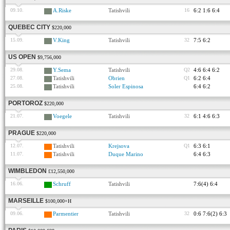
09.10.
A.Riske
Tatishvili
16
6:2 1:6 6:4
QUEBEC CITY
$220,000
15.09.
V.King
Tatishvili
32
7:5 6:2
US OPEN
$9,756,000
29.08.
Y.Sema
Tatishvili
Q2
4:6 6:4 6:2
27.08.
Tatishvili
Obrien
Q1
6:2 6:4
25.08.
Tatishvili
Soler Espinosa
6:4 6:2
PORTOROZ
$220,000
21.07.
Voegele
Tatishvili
32
6:1 4:6 6:3
PRAGUE
$220,000
12.07.
Tatishvili
Krejsova
Q1
6:3 6:1
11.07.
Tatishvili
Duque Marino
6:4 6:3
WIMBLEDON
£12,550,000
16.06.
Schruff
Tatishvili
7:6(4) 6:4
MARSEILLE
$100,000+H
09.06.
Parmentier
Tatishvili
32
0:6 7:6(2) 6:3