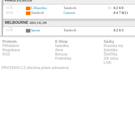
PARIS
$10,009,638
21.05.
C.Klaschka
Tatishvili
Q1
6:2 6:0
20.05.
Tatishvili
Camerin
6:4 7:6(1)
MELBOURNE
A$10,142,240
15.01.
Sprem
Tatishvili
6:2 6:3
Protenis
E-Shop
Sázky
Přihlášení
Nabídka
Pravidla hry
Registrace
Akce
Nabídka
RSS
Bonusy
Žebříčky
Podmínky
Síň slávy
L!VE
PROTENIS.CZ všechna práva vyhrazena