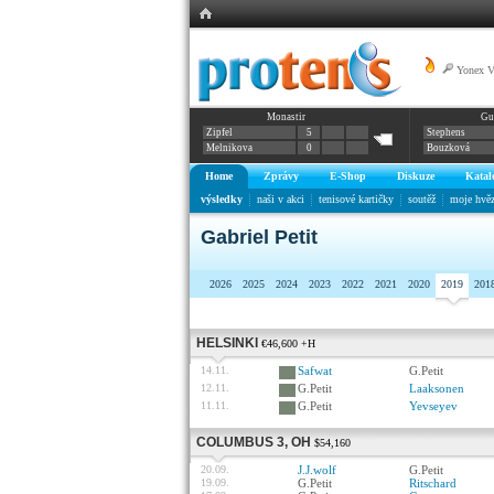
Yonex 
Monastir
Gu
Zipfel
5
Stephens
Melnikova
0
Bouzková
Home
Zprávy
E-Shop
Diskuze
Katal
výsledky
naši v akci
tenisové kartičky
soutěž
moje hvě
Gabriel Petit
2026
2025
2024
2023
2022
2021
2020
2019
201
HELSINKI
€46,600 +H
14.11.
Safwat
G.Petit
12.11.
G.Petit
Laaksonen
11.11.
G.Petit
Yevseyev
COLUMBUS 3, OH
$54,160
20.09.
J.J.wolf
G.Petit
19.09.
G.Petit
Ritschard