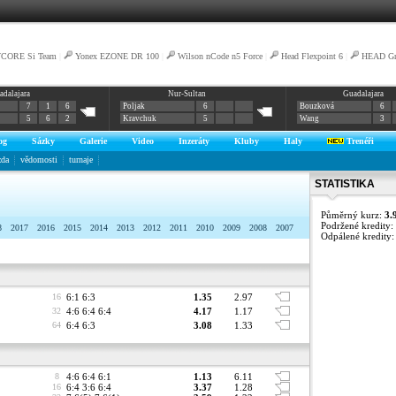
VCORE Si Team
|
Yonex EZONE DR 100
|
Wilson nCode n5 Force
|
Head Flexpoint 6
|
HEAD Gra
adalajara
Nur-Sultan
Guadalajara
7
1
6
Poljak
6
Bouzková
6
5
6
2
Kravchuk
5
Wang
3
og
Sázky
Galerie
Video
Inzeráty
Kluby
Haly
Trenéři
zda
vědomosti
turnaje
STATISTIKA
Půměrný kurz:
3.
Podržené kredity:
8
2017
2016
2015
2014
2013
2012
2011
2010
2009
2008
2007
Odpálené kredity
16
6:1 6:3
1.35
2.97
32
4:6 6:4 6:4
4.17
1.17
64
6:4 6:3
3.08
1.33
8
4:6 6:4 6:1
1.13
6.11
16
6:4 3:6 6:4
3.37
1.28