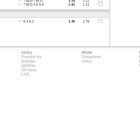
32
7:6(5) 7:6(1)
3.59
1.22
64
7:6(3) 3:6 6:4
5.42
1.12
64
6:3 6:2
1.36
2.76
Sázky
Média
Pravidla hry
Fotogalerie
Nabídka
Videa
Žebříčky
Síň slávy
L!VE