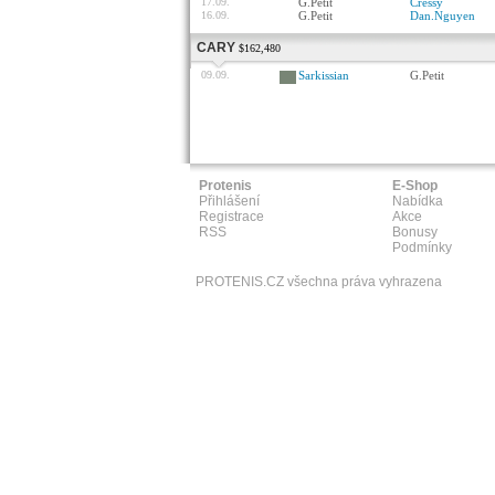
17.09.
G.Petit
Cressy
16.09.
G.Petit
Dan.Nguyen
CARY
$162,480
09.09.
Sarkissian
G.Petit
Protenis
E-Shop
Přihlášení
Nabídka
Registrace
Akce
RSS
Bonusy
Podmínky
PROTENIS.CZ všechna práva vyhrazena