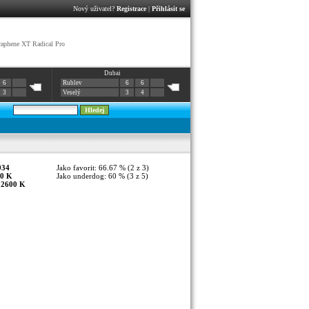
Nový uživatel?
Registrace
|
Přihlásit se
phene XT Radical Pro
Dubai
6
Rublev
6
6
3
Veselý
3
4
934
Jako favorit: 66.67 % (2 z 3)
0 K
Jako underdog: 60 % (3 z 5)
:
2600 K