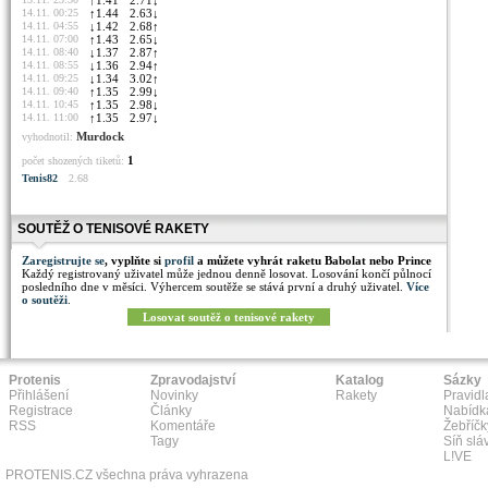
↑
1.41
2.71
↓
14.11. 00:25
↑
1.44
2.63
↓
14.11. 04:55
↓
1.42
2.68
↑
14.11. 07:00
↑
1.43
2.65
↓
14.11. 08:40
↓
1.37
2.87
↑
14.11. 08:55
↓
1.36
2.94
↑
14.11. 09:25
↓
1.34
3.02
↑
14.11. 09:40
↑
1.35
2.99
↓
14.11. 10:45
↑
1.35
2.98
↓
14.11. 11:00
↑
1.35
2.97
↓
Murdock
vyhodnotil:
1
počet shozených tiketů:
Tenis82
2.68
SOUTĚŽ O TENISOVÉ RAKETY
Zaregistrujte se
, vyplňte si
profil
a můžete vyhrát raketu Babolat nebo Prince
Každý registrovaný uživatel může jednou denně losovat. Losování končí půlnocí
posledního dne v měsíci. Výhercem soutěže se stává první a druhý uživatel.
Více
o soutěži
.
Losovat soutěž o tenisové rakety
Protenis
Zpravodajství
Katalog
Sázky
Přihlášení
Novinky
Rakety
Pravidl
Registrace
Články
Nabídk
RSS
Komentáře
Žebříčk
Tagy
Síň slá
L!VE
PROTENIS.CZ všechna práva vyhrazena