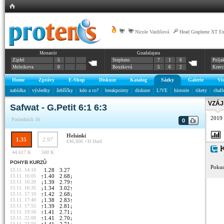
|
Nicole Vaidišová
|
Head Graphene XT E
Monastir
Guadalajara
Zipfel
5
Stephens
7
1
6
Polja
Melnikova
0
Bouzková
5
6
2
Krav
Home
Zprávy
E-Shop
Diskuze
Katalog
Sázky
Galerie
Vi
nabídka
výsledky
žebříčky
kdo a co?
breakpointy
diskuse
L!VE
historie
tikety
chall
VZÁJ
Safwat - G.Petit 6:1 6:3
2019
Posledních 16
0
Helsinki
1.35
2.97
€46,600 +H
Hard
K
44.617 K
500 K
POHYB KURZŮ
Pokud
13.11. 14:10
1.28
3.27
13.11. 16:05
↑
1.40
2.68
↓
13.11. 16:20
↓
1.39
2.79
↑
13.11. 16:35
↓
1.34
3.02
↑
13.11. 17:10
↑
1.42
2.68
↓
13.11. 17:40
↓
1.38
2.83
↑
13.11. 17:55
↑
1.39
2.81
↓
13.11. 19:50
↑
1.41
2.71
↓
13.11. 22:00
↑
1.41
2.70
↓
13.11. 23:50