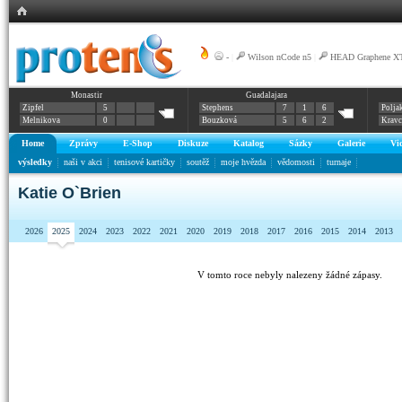
-
|
Wilson nCode n5
|
HEAD Graphene XT 
Monastir
Guadalajara
Zipfel
5
Stephens
7
1
6
Polja
Melnikova
0
Bouzková
5
6
2
Krav
Home
Zprávy
E-Shop
Diskuze
Katalog
Sázky
Galerie
Vi
výsledky
naši v akci
tenisové kartičky
soutěž
moje hvězda
vědomosti
turnaje
Katie O`Brien
2026
2025
2024
2023
2022
2021
2020
2019
2018
2017
2016
2015
2014
2013
V tomto roce nebyly nalezeny žádné zápasy.