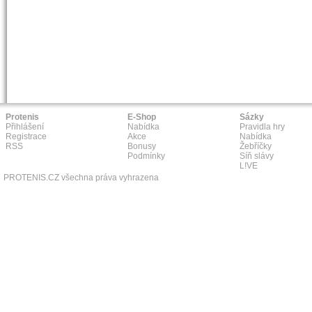
Protenis
E-Shop
Sázky
Přihlášení
Nabídka
Pravidla hry
Registrace
Akce
Nabídka
RSS
Bonusy
Žebříčky
Podmínky
Síň slávy
L!VE
PROTENIS.CZ všechna práva vyhrazena