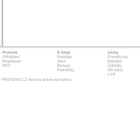
Protenis
E-Shop
Sázky
Přihlášení
Nabídka
Pravidla hry
Registrace
Akce
Nabídka
RSS
Bonusy
Žebříčky
Podmínky
Síň slávy
L!VE
PROTENIS.CZ všechna práva vyhrazena