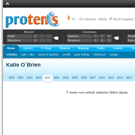
-
|
Cetkovska - Muller
|
HEAD Graphene X
Monastir
Guadalajara
Zipfel
5
Stephens
7
1
6
Polja
Melnikova
0
Bouzková
5
6
2
Krav
Home
Zprávy
E-Shop
Diskuze
Katalog
Sázky
Galerie
Vi
výsledky
naši v akci
tenisové kartičky
soutěž
moje hvězda
vědomosti
turnaje
Katie O`Brien
2026
2025
2024
2023
2022
2021
2020
2019
2018
2017
2016
2015
2014
2013
V tomto roce nebyly nalezeny žádné zápasy.