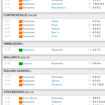
King V.
Parmentier
6:3 6:1
13.07.
Parmentier
Sasnovich
16
7:6(3) 6:4
12.07.
Parmentier
Bonaventure
32
6:4 6:2
CONTREXEVILLE
$100,000
10.07.
Parmentier
Dodin
F
6:1 6:1
10.07.
Parmentier
Hesse
SF
6:2 6:2
09.07.
Parmentier
Sakkari
8
6:4 6:1
08.07.
Parmentier
Reix S.
16
6:3 6:2
08.07.
Parmentier
Ferro
32
7:5 6:2
WIMBLEDON
0
28.06.
Siniaková
Parmentier
128
6:3 7:5
MALLORCA
$226,750
14.06.
Ivanovic
Parmentier
32
6:4 6:4
ROLAND GARROS
0
28.05.
Bacsinszky
Parmentier
32
6:4 6:2
26.05.
Parmentier
Falconi
64
6:3 6:1
25.05.
Parmentier
Niculescu
128
6:2 7:6(2)
STRASBOURG
$226,750
19.05.
Lucic Baroni
Parmentier
8
6:0 6:1
18.05.
Parmentier
Stephens
16
6:3 1:6 6:4