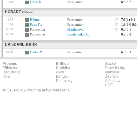
14.01.
Ozaki R.
Parmentier
6:3 6:2
HOBART
$226,750
11.01.
Hibino
Parmentier
32
7:6(1) 6:1
10.01.
Pous Tio
Parmentier
Q2
1:6 6:0 6:0
09.01.
Parmentier
Martincová
Q1
6:3 6:1
08.01.
Parmentier
Bondarenko K.
6:2 6:2
BRISBANE
$885,500
01.01.
Osaka N.
Parmentier
6:3 6:3
Protenis
E-Shop
Sázky
Přihlášení
Nabídka
Pravidla hry
Registrace
Akce
Nabídka
RSS
Bonusy
Žebříčky
Podmínky
Síň slávy
L!VE
PROTENIS.CZ všechna práva vyhrazena