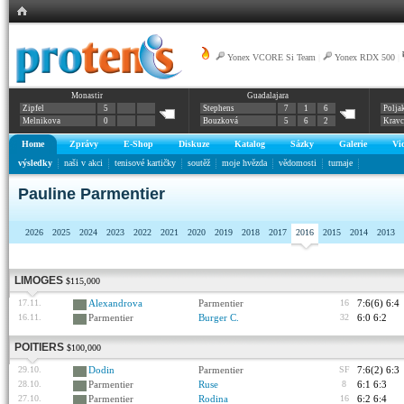
Yonex VCORE Si Team
|
Yonex RDX 500
|
Monastir
Guadalajara
Zipfel
5
Stephens
7
1
6
Polja
Melnikova
0
Bouzková
5
6
2
Krav
Home
Zprávy
E-Shop
Diskuze
Katalog
Sázky
Galerie
Vi
výsledky
naši v akci
tenisové kartičky
soutěž
moje hvězda
vědomosti
turnaje
Pauline Parmentier
2026
2025
2024
2023
2022
2021
2020
2019
2018
2017
2016
2015
2014
2013
LIMOGES
$115,000
17.11.
Alexandrova
Parmentier
16
7:6(6) 6:4
16.11.
Parmentier
Burger C.
32
6:0 6:2
POITIERS
$100,000
29.10.
Dodin
Parmentier
SF
7:6(2) 6:3
28.10.
Parmentier
Ruse
8
6:1 6:3
27.10.
Parmentier
Rodina
16
6:2 6:4