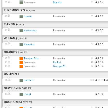
25.10.
Parmentier
Minella
32
6:1 6:4
LUXEMBOURG
$226,750
18.10.
Larsson
Parmentier
32
6:4 6:2
TIANJIN
$426,750
10.10.
Kuznetsova
Parmentier
32
6:1 6:3
WUHAN
$2,288,250
26.09.
Kasatkina
Parmentier
Q2
6:2 6:3
BIARRITZ
$100,000
17.09.
Trevisan Mar.
Parmentier
8
6:4 6:1
15.09.
Parmentier
Paolini
16
6:2 6:2
14.09.
Parmentier
Georges M.
32
6:2 6:2
US OPEN
0
31.08.
Garcia C.
Parmentier
128
4:6 6:3 6:4
NEW HAVEN
$695,900
19.08.
Giorgi
Parmentier
6:2 6:4
BUCHAREST
$226,750
15.07.
8