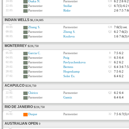
24.03.
Osaka N.
Parmentier
128
6:2 2:6 6:2
22.03.
Parmentier
Stollar
Q2
6:7(5) 6:2 
22.03.
Parmentier
Riske
2:6 7:5 7:6
INDIAN WELLS
$6,134,605
10.03.
Zhang S.
Parmentier
128
7:6(5) ret.
09.03.
Parmentier
Zheng S.
Q2
6:2 7:6(2)
08.03.
Parmentier
Kozlova
1:6 7:6(3) 
MONTERREY
$226,750
05.03.
Garcia C.
Parmentier
8
7:5 6:2
04.03.
Parmentier
Puig
16
6:3 6:4
02.03.
Parmentier
Pavlyuchenkova
32
6:2 6:2
29.02.
Parmentier
Bertens
Q2
6:4 3:6 7:5
28.02.
Parmentier
Hogenkamp
Q1
7:5 6:2
27.02.
Parmentier
Soler Es.
6:4 6:2
ACAPULCO
$226,750
22.02.
Chirico
Parmentier
Q2
6:2 6:4
21.02.
Parmentier
Gamiz
6:4 6:4
RIO DE JANEIRO
$226,750
16.02.
Duque
Parmentier
32
7:5 6:7(5) 
AUSTRALIAN OPEN
0