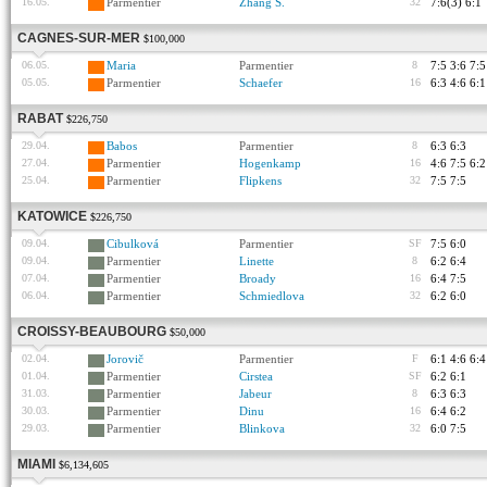
16.05.
Parmentier
Zhang S.
32
7:6(3) 6:1
CAGNES-SUR-MER
$100,000
06.05.
Maria
Parmentier
8
7:5 3:6 7:5
05.05.
Parmentier
Schaefer
16
6:3 4:6 6:1
RABAT
$226,750
29.04.
Babos
Parmentier
8
6:3 6:3
27.04.
Parmentier
Hogenkamp
16
4:6 7:5 6:2
25.04.
Parmentier
Flipkens
32
7:5 7:5
KATOWICE
$226,750
09.04.
Cibulková
Parmentier
SF
7:5 6:0
09.04.
Parmentier
Linette
8
6:2 6:4
07.04.
Parmentier
Broady
16
6:4 7:5
06.04.
Parmentier
Schmiedlova
32
6:2 6:0
CROISSY-BEAUBOURG
$50,000
02.04.
Jorovič
Parmentier
F
6:1 4:6 6:4
01.04.
Parmentier
Cirstea
SF
6:2 6:1
31.03.
Parmentier
Jabeur
8
6:3 6:3
30.03.
Parmentier
Dinu
16
6:4 6:2
29.03.
Parmentier
Blinkova
32
6:0 7:5
MIAMI
$6,134,605