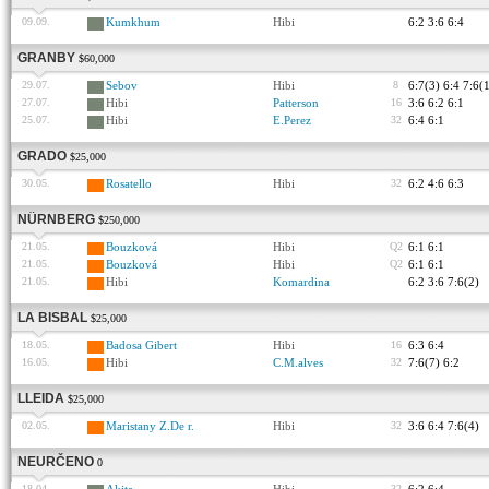
09.09.
Kumkhum
Hibi
6:2 3:6 6:4
GRANBY
$60,000
29.07.
Sebov
Hibi
8
6:7(3) 6:4 7:6(
27.07.
Hibi
Patterson
16
3:6 6:2 6:1
25.07.
Hibi
E.Perez
32
6:4 6:1
GRADO
$25,000
30.05.
Rosatello
Hibi
32
6:2 4:6 6:3
NÜRNBERG
$250,000
21.05.
Bouzková
Hibi
Q2
6:1 6:1
21.05.
Bouzková
Hibi
Q2
6:1 6:1
21.05.
Hibi
Komardina
6:2 3:6 7:6(2)
LA BISBAL
$25,000
18.05.
Badosa Gibert
Hibi
16
6:3 6:4
16.05.
Hibi
C.M.alves
32
7:6(7) 6:2
LLEIDA
$25,000
02.05.
Maristany Z.De r.
Hibi
32
3:6 6:4 7:6(4)
NEURČENO
0
18.04.
32