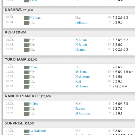
Akita
Hibi
6:2 6:4
KASHIWA
$25,000
06.04.
N.L.han
Hibi
16
7:5 2:6 6:3
05.04.
Hibi
Fujiwara
32
6:2 6:2
KOFU
$25,000
02.04.
Hibi
N.L.han
F
5:7 6:3 6:2
01.04.
Hibi
N.R.kim
SF
6:2 6:2
31.03.
Hibi
Hozumi
8
6:0 2:6 6:3
YOKOHAMA
$25,000
12.03.
Omae
Hibi
F
7:5 6:2
11.03.
Hibi
Mi.Kato
SF
4:6 6:2 4:0 ret.
10.03.
Hibi
Nishimoto
8
6:1 6:1
09.03.
Hibi
Kaji
16
6:3 6:3
08.03.
Hibi
Mi.Inoue
32
7:6(5) 6:4
RANCHO SANTA FE
$25,000
24.02.
K.Day
Hibi
8
2:6 6:3 7:5
23.02.
Hibi
Paquet
16
6:2 7:5
22.02.
Hibi
M.Gordon
32
6:1 6:1
SURPRISE
$25,000
17.02.
Ca.Dolehide
Hibi
8
6:3 6:2