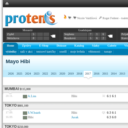
|
Nicole Vaidišová
|
Roger Federer - toalet
Monastir
Guadalajara
Zipfel
5
Stephens
7
1
6
Polja
Melnikova
0
Bouzková
5
6
2
Krav
Home
Zprávy
E-Shop
Diskuze
Katalog
Sázky
Galerie
Vi
výsledky
naši v akci
tenisové kartičky
soutěž
moje hvězda
vědomosti
turnaje
Mayo Hibi
2026
2025
2024
2023
2022
2021
2020
2019
2018
2017
2016
2015
2014
2013
MUMBAI
$115,000
20.11.
A.Lim
Hibi
32
6:1 6:1
TOKYO
$881,100
17.09.
S.W.hsieh
Hibi
Q1
6:3 6:1
16.09.
Hibi
Jurak
6:3 6:0
TOKYO
$250,000