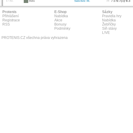
17.02.
Hibi
Sanchez M.
16
7:5 6:7(5) 6:3
Protenis
E-Shop
Sázky
Přihlášení
Nabídka
Pravidla hry
Registrace
Akce
Nabídka
RSS
Bonusy
Žebříčky
Podmínky
Síň slávy
L!VE
PROTENIS.CZ všechna práva vyhrazena