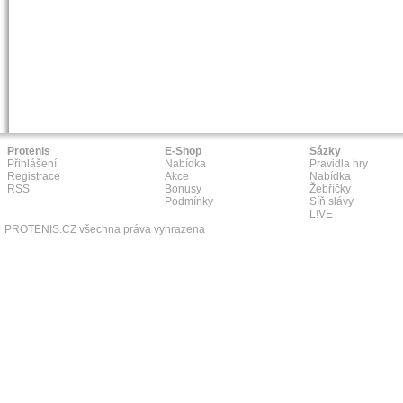
Protenis
E-Shop
Sázky
Přihlášení
Nabídka
Pravidla hry
Registrace
Akce
Nabídka
RSS
Bonusy
Žebříčky
Podmínky
Síň slávy
L!VE
PROTENIS.CZ všechna práva vyhrazena