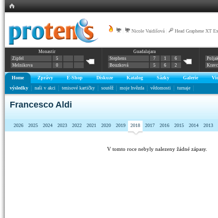
|
Nicole Vaidišová
|
Head Graphene XT E
Monastir
Guadalajara
Zipfel
5
Stephens
7
1
6
Polja
Melnikova
0
Bouzková
5
6
2
Krav
Home
Zprávy
E-Shop
Diskuze
Katalog
Sázky
Galerie
Vi
výsledky
naši v akci
tenisové kartičky
soutěž
moje hvězda
vědomosti
turnaje
Francesco Aldi
2026
2025
2024
2023
2022
2021
2020
2019
2018
2017
2016
2015
2014
2013
V tomto roce nebyly nalezeny žádné zápasy.