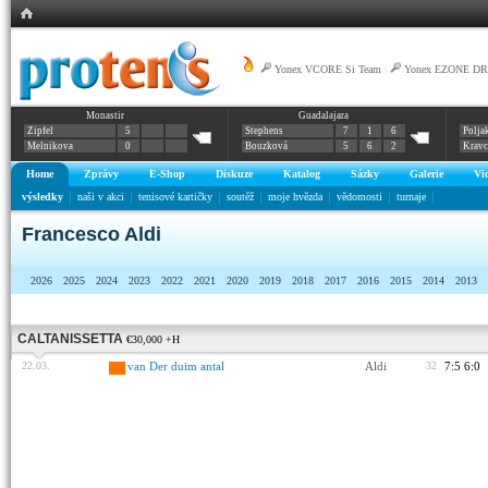
Yonex VCORE Si Team
|
Yonex EZONE DR
Monastir
Guadalajara
Zipfel
5
Stephens
7
1
6
Polja
Melnikova
0
Bouzková
5
6
2
Krav
Home
Zprávy
E-Shop
Diskuze
Katalog
Sázky
Galerie
Vi
výsledky
naši v akci
tenisové kartičky
soutěž
moje hvězda
vědomosti
turnaje
Francesco Aldi
2026
2025
2024
2023
2022
2021
2020
2019
2018
2017
2016
2015
2014
2013
CALTANISSETTA
€30,000 +H
22.03.
van Der duim antal
Aldi
32
7:5 6:0