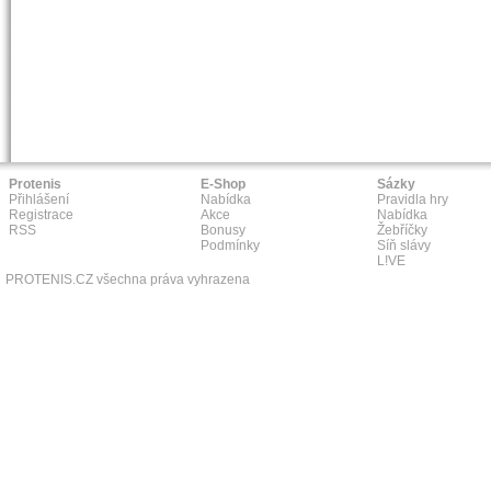
Protenis
E-Shop
Sázky
Přihlášení
Nabídka
Pravidla hry
Registrace
Akce
Nabídka
RSS
Bonusy
Žebříčky
Podmínky
Síň slávy
L!VE
PROTENIS.CZ všechna práva vyhrazena