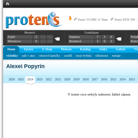
Yonex VCORE Si Team
|
Yonex RDX 500
|
Monastir
Guadalajara
Zipfel
5
Stephens
7
1
6
Polja
Melnikova
0
Bouzková
5
6
2
Krav
Home
Zprávy
E-Shop
Diskuze
Katalog
Sázky
Galerie
Vi
výsledky
naši v akci
tenisové kartičky
soutěž
moje hvězda
vědomosti
turnaje
Alexei Popyrin
2026
2025
2024
2023
2022
2021
2020
2019
2018
2017
2016
2015
2014
2013
V tomto roce nebyly nalezeny žádné zápasy.