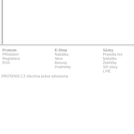
Protenis
E-Shop
Sázky
Přihlášení
Nabídka
Pravidla hry
Registrace
Akce
Nabídka
RSS
Bonusy
Žebříčky
Podmínky
Síň slávy
L!VE
PROTENIS.CZ všechna práva vyhrazena