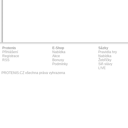
Protenis
E-Shop
Sázky
Přihlášení
Nabídka
Pravidla hry
Registrace
Akce
Nabídka
RSS
Bonusy
Žebříčky
Podmínky
Síň slávy
L!VE
PROTENIS.CZ všechna práva vyhrazena